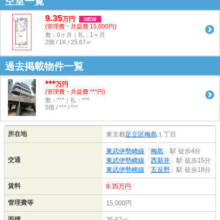
空室一覧
9.35
万
円
NEW
(管理費・共益費 15,000円)
敷：0ヶ月｜礼：1ヶ月
2階 / 1K / 25.67㎡
過去掲載物件一覧
***
万円
(管理費・共益費 ***円)
敷：***｜礼：***
5階 / *** / ***
所在地
東京都
足立区
梅島
１丁目
東武伊勢崎線
「
梅島
」駅 徒歩4分
交通
東武伊勢崎線
「
西新井
」駅 徒歩15分
東武伊勢崎線
「
五反野
」駅 徒歩18分
賃料
9.35万円
管理費等
15,000円
面積
25.67㎡