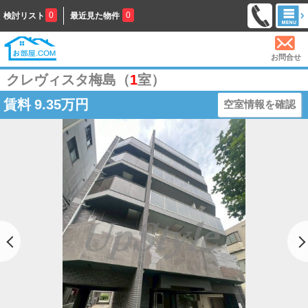
0
0
検討リスト
最近見た物件
お問合せ
クレヴィスタ梅島（
1
室）
賃料
9.35万円
空室情報を確認