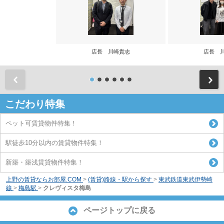
店長 川崎貴志
店長 
前
こだわり特集
ペット可賃貸物件特集！
駅徒歩10分以内の賃貸物件特集！
新築・築浅賃貸物件特集！
上野の賃貸ならお部屋.COM
>
(賃貸)路線・駅から探す
>
東武鉄道東武伊勢崎
線
>
梅島駅
>
クレヴィスタ梅島
ページトップに戻る