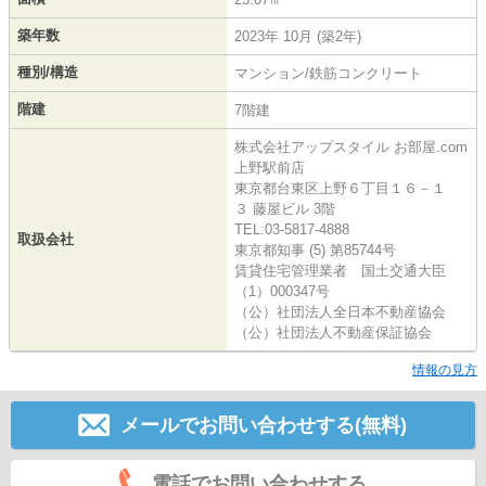
築年数
2023年 10月 (築2年)
種別/構造
マンション/鉄筋コンクリート
階建
7階建
株式会社アップスタイル お部屋.com
上野駅前店
東京都台東区上野６丁目１６－１
３ 藤屋ビル 3階
TEL:03-5817-4888
取扱会社
東京都知事 (5) 第85744号
賃貸住宅管理業者 国土交通大臣
（1）000347号
（公）社団法人全日本不動産協会
（公）社団法人不動産保証協会
情報の見方
メールでお問い合わせする(無料)
電話でお問い合わせする