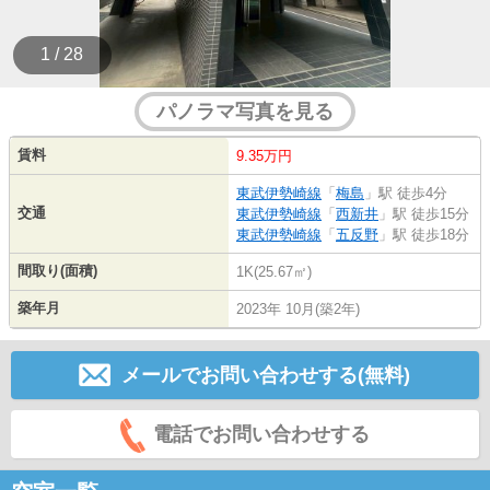
1 / 28
パノラマ写真を見る
賃料
9.35万円
東武伊勢崎線
「
梅島
」駅 徒歩4分
交通
東武伊勢崎線
「
西新井
」駅 徒歩15分
東武伊勢崎線
「
五反野
」駅 徒歩18分
間取り(面積)
1K(25.67㎡)
築年月
2023年 10月(築2年)
メールでお問い合わせする(無料)
電話でお問い合わせする