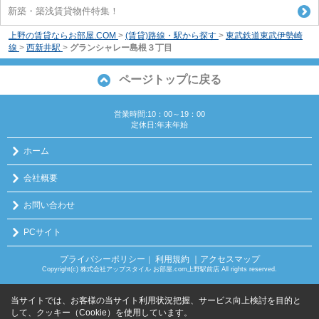
新築・築浅賃貸物件特集！
上野の賃貸ならお部屋.COM
>
(賃貸)路線・駅から探す
>
東武鉄道東武伊勢崎
線
>
西新井駅
>
グランシャレー島根３丁目
ページトップに戻る
営業時間:10：00～19：00
定休日:年末年始
ホーム
会社概要
お問い合わせ
PCサイト
プライバシーポリシー
利用規約
｜アクセスマップ
｜
Copyright(c) 株式会社アップスタイル お部屋.com上野駅前店 All rights reserved.
当サイトでは、お客様の当サイト利用状況把握、サービス向上検討を目的と
して、クッキー（Cookie）を使用しています。