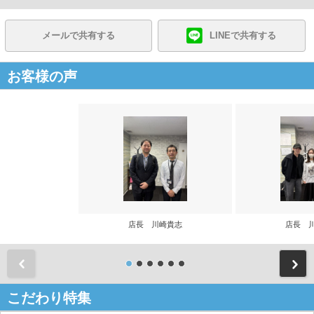
メールで共有する
LINEで共有する
お客様の声
店長 川崎貴志
店長 
前
こだわり特集