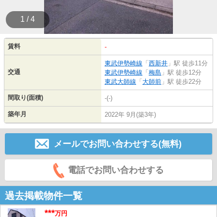
1 / 4
賃料
-
東武伊勢崎線
「
西新井
」駅 徒歩11分
交通
東武伊勢崎線
「
梅島
」駅 徒歩12分
東武大師線
「
大師前
」駅 徒歩22分
間取り(面積)
-(-)
築年月
2022年 9月(築3年)
メールでお問い合わせする(無料)
電話でお問い合わせする
過去掲載物件一覧
***
万円