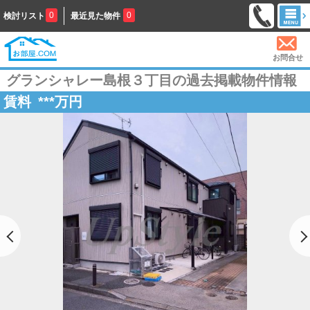
0
0
検討リスト
最近見た物件
お問合せ
グランシャレー島根３丁目の過去掲載物件情報
賃料
***
万円