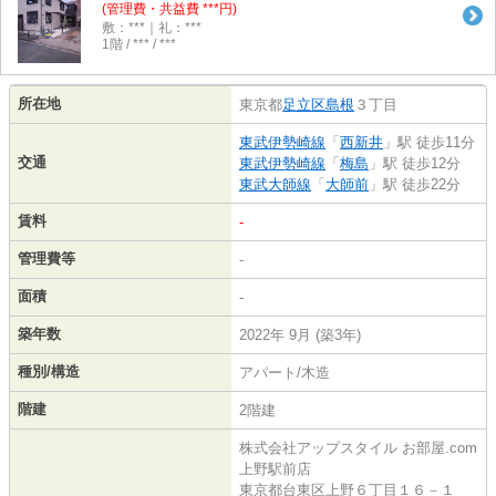
(管理費・共益費 ***円)
敷：***｜礼：***
1階 / *** / ***
所在地
東京都
足立区
島根
３丁目
東武伊勢崎線
「
西新井
」駅 徒歩11分
交通
東武伊勢崎線
「
梅島
」駅 徒歩12分
東武大師線
「
大師前
」駅 徒歩22分
賃料
-
管理費等
-
面積
-
築年数
2022年 9月 (築3年)
種別/構造
アパート/木造
階建
2階建
株式会社アップスタイル お部屋.com
上野駅前店
東京都台東区上野６丁目１６－１