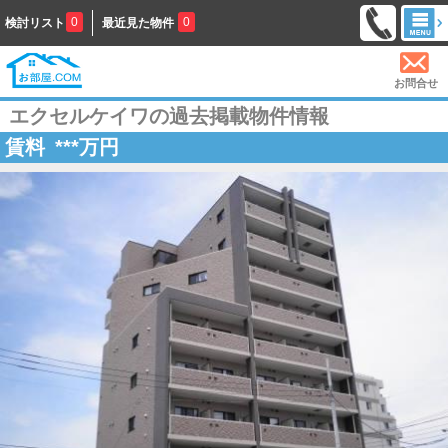
0
0
検討リスト
最近見た物件
お問合せ
エクセルケイワの過去掲載物件情報
賃料
***
万円