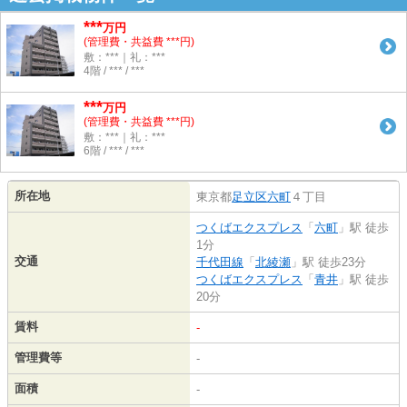
***
万円
(管理費・共益費 ***円)
敷：***｜礼：***
4階 / *** / ***
***
万円
(管理費・共益費 ***円)
敷：***｜礼：***
6階 / *** / ***
所在地
東京都
足立区
六町
４丁目
つくばエクスプレス
「
六町
」駅 徒歩
1分
交通
千代田線
「
北綾瀬
」駅 徒歩23分
つくばエクスプレス
「
青井
」駅 徒歩
20分
賃料
-
管理費等
-
面積
-