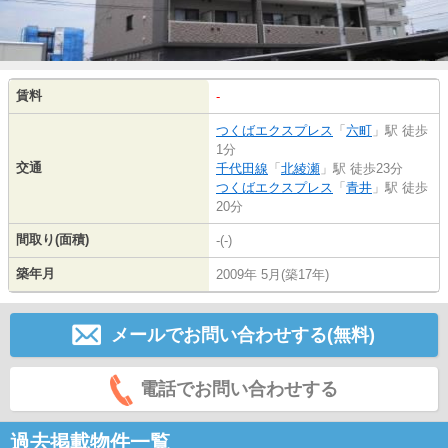
賃料
-
つくばエクスプレス
「
六町
」駅 徒歩
1分
交通
千代田線
「
北綾瀬
」駅 徒歩23分
つくばエクスプレス
「
青井
」駅 徒歩
20分
間取り(面積)
-(-)
築年月
2009年 5月(築17年)
メールでお問い合わせする(無料)
電話でお問い合わせする
過去掲載物件一覧