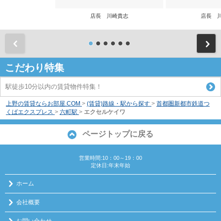
店長 川崎貴志
店長 
前
こだわり特集
駅徒歩10分以内の賃貸物件特集！
上野の賃貸ならお部屋.COM
>
(賃貸)路線・駅から探す
>
首都圏新都市鉄道つ
くばエクスプレス
>
六町駅
>
エクセルケイワ
ページトップに戻る
営業時間:10：00～19：00
定休日:年末年始
ホーム
会社概要