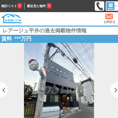
0
0
検討リスト
最近見た物件
お問合せ
レアージュ平井の過去掲載物件情報
賃料
***
万円