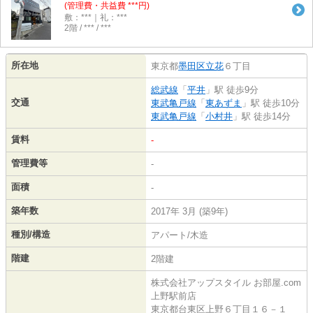
(管理費・共益費 ***円)
敷：***｜礼：***
2階 / *** / ***
所在地
東京都
墨田区
立花
６丁目
総武線
「
平井
」駅 徒歩9分
交通
東武亀戸線
「
東あずま
」駅 徒歩10分
東武亀戸線
「
小村井
」駅 徒歩14分
賃料
-
管理費等
-
面積
-
築年数
2017年 3月 (築9年)
種別/構造
アパート/木造
階建
2階建
株式会社アップスタイル お部屋.com
上野駅前店
東京都台東区上野６丁目１６－１