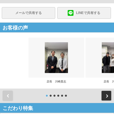
メールで共有する
LINEで共有する
お客様の声
店長 川崎貴志
店長 
前
こだわり特集