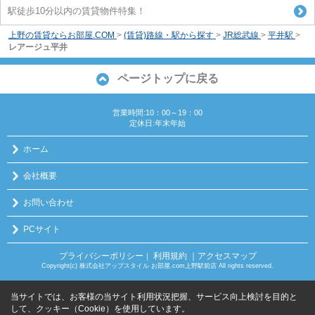
駅徒歩10分以内の賃貸物件特集！
上野の賃貸ならお部屋.COM
>
(賃貸)路線・駅から探す
>
JR総武線
>
平井駅
>
レアージュ平井
ページトップに戻る
営業時間:10：00～19：00
定休日:年末年始
ホーム
会社概要
お問い合わせ
PCサイト
プライバシーポリシー
利用規約
｜アクセスマップ
｜
Copyright(c) 株式会社アップスタイル お部屋.com上野駅前店 All rights reserved.
当サイトでは、お客様の当サイト利用状況把握、サービス向上検討を目的と
して、クッキー（Cookie）を使用しています。