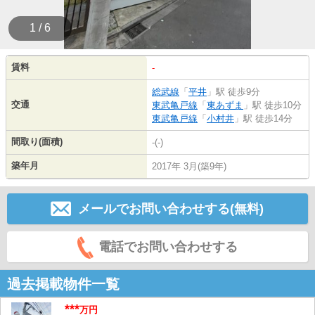
1 / 6
賃料
-
総武線
「
平井
」駅 徒歩9分
交通
東武亀戸線
「
東あずま
」駅 徒歩10分
東武亀戸線
「
小村井
」駅 徒歩14分
間取り(面積)
-(-)
築年月
2017年 3月(築9年)
メールでお問い合わせする(無料)
電話でお問い合わせする
過去掲載物件一覧
***
万円