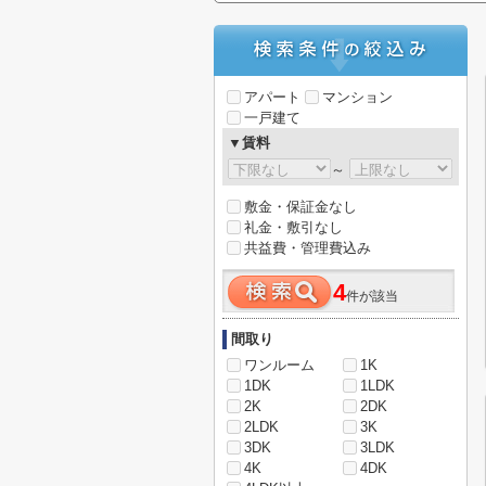
アパート
マンション
一戸建て
▼賃料
～
敷金・保証金なし
礼金・敷引なし
共益費・管理費込み
4
件が該当
間取り
ワンルーム
1K
1DK
1LDK
2K
2DK
2LDK
3K
3DK
3LDK
4K
4DK