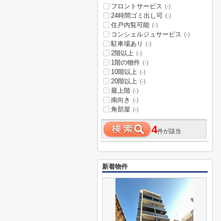
フロントサービス
(-)
24時間ゴミ出し可
(-)
住戸内覧可能
(-)
コンシェルジュサービス
(-)
駐車場あり
(-)
2階以上
(-)
1階の物件
(-)
10階以上
(-)
20階以上
(-)
最上階
(-)
南向き
(-)
角部屋
(-)
4
件が該当
新着物件