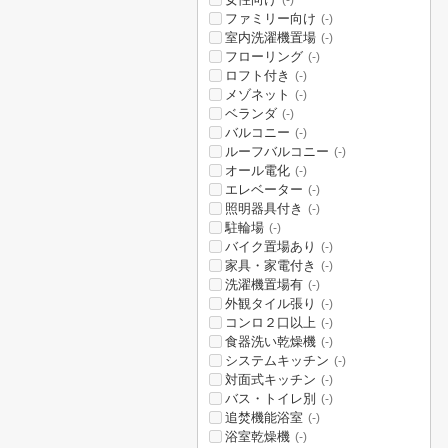
(-)
ファミリー向け
(-)
室内洗濯機置場
(-)
フローリング
(-)
ロフト付き
(-)
メゾネット
(-)
ベランダ
(-)
バルコニー
(-)
ルーフバルコニー
(-)
オール電化
(-)
エレベーター
(-)
照明器具付き
(-)
駐輪場
(-)
バイク置場あり
(-)
家具・家電付き
(-)
洗濯機置場有
(-)
外観タイル張り
(-)
コンロ２口以上
(-)
食器洗い乾燥機
(-)
システムキッチン
(-)
対面式キッチン
(-)
バス・トイレ別
(-)
追焚機能浴室
(-)
浴室乾燥機
(-)