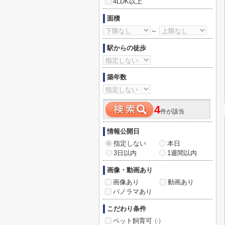
4LDK以上
面積
～
駅からの徒歩
築年数
4
件が該当
情報公開日
指定しない
本日
3日以内
1週間以内
画像・動画あり
画像あり
動画あり
パノラマあり
こだわり条件
ペット飼育可
(-)