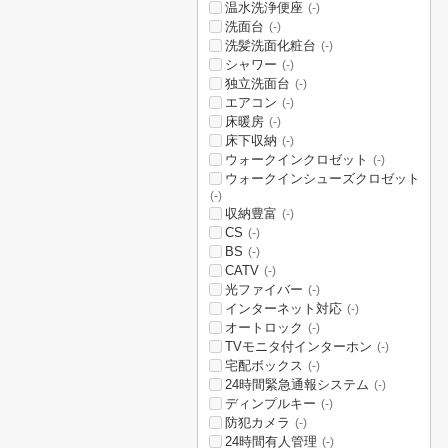
温水洗浄便座
(-)
洗面台
(-)
洗髪洗面化粧台
(-)
シャワー
(-)
独立洗面台
(-)
エアコン
(-)
床暖房
(-)
床下収納
(-)
ウォークインクロゼット
(-)
ウォークインシューズクロゼット
(-)
収納豊富
(-)
CS
(-)
BS
(-)
CATV
(-)
光ファイバー
(-)
インターネット対応
(-)
オートロック
(-)
TVモニタ付インターホン
(-)
宅配ボックス
(-)
24時間緊急通報システム
(-)
ディンプルキー
(-)
防犯カメラ
(-)
24時間有人管理
(-)