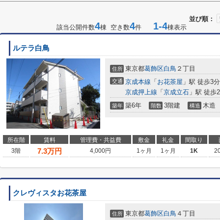
並び順：
4
4
1-4
該当公開件数
棟 空き数
件
棟表示
ルテラ白鳥
東京都
葛飾区
白鳥
２丁目
住所
交通
京成本線
「
お花茶屋
」駅 徒歩3分
京成押上線
「
京成立石
」駅 徒歩2
築6年
3階建
木造
築年
階数
構造
所在階
賃料
管理費・共益費
敷金
礼金
間取り
7.3
万円
3階
4,000円
1ヶ月
1ヶ月
1K
2
クレヴィスタお花茶屋
東京都
葛飾区
白鳥
４丁目
住所