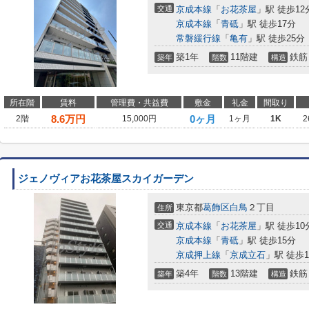
交通
京成本線
「
お花茶屋
」駅 徒歩12
京成本線
「
青砥
」駅 徒歩17分
常磐緩行線
「
亀有
」駅 徒歩25分
築1年
11階建
鉄筋
築年
階数
構造
所在階
賃料
管理費・共益費
敷金
礼金
間取り
8.6
万円
0ヶ月
2階
15,000円
1ヶ月
1K
2
ジェノヴィアお花茶屋スカイガーデン
東京都
葛飾区
白鳥
２丁目
住所
交通
京成本線
「
お花茶屋
」駅 徒歩10
京成本線
「
青砥
」駅 徒歩15分
京成押上線
「
京成立石
」駅 徒歩1
築4年
13階建
鉄筋
築年
階数
構造