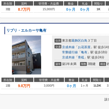
所在階
賃料
管理費・共益費
敷金
礼金
間取り
8.7
万円
0ヶ月
0ヶ月
3階
15,000円
1K
リブリ・エルカーサ亀有
東京都
葛飾区
白鳥
３丁目
住所
交通
京成本線
「
お花茶屋
」駅 徒歩14
常磐緩行線
「
亀有
」駅 徒歩18分
京成本線
「
青砥
」駅 徒歩24分
築1年未満
3階建
築年
階数
構造
所在階
賃料
管理費・共益費
敷金
礼金
間取り
9.8
万円
0ヶ月
1階
3,000円
1ヶ月
1LDK
3
該