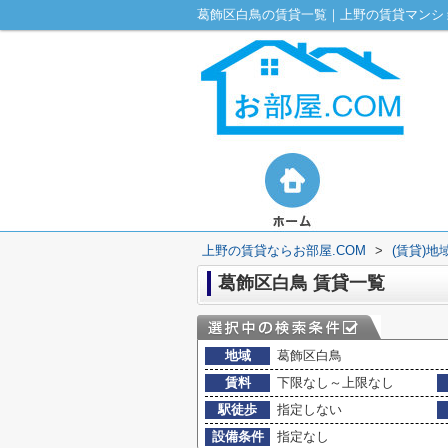
葛飾区白鳥の賃貸一覧｜上野の賃貸マンショ
上野の賃貸ならお部屋.COM
>
(賃貸)地
葛飾区白鳥 賃貸一覧
地域
葛飾区白鳥
賃料
下限なし～上限なし
駅徒歩
指定しない
設備条件
指定なし