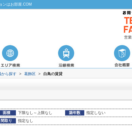
ンはお部屋.COM
営業
域から探す
>
葛飾区
>
白鳥の賃貸
面積
下限なし～上限なし
築年数
指定しない
間取り
指定なし