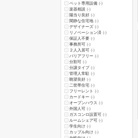
ペット専用設備
(-)
楽器相談
(-)
陽当り良好
(-)
閑静な住宅地
(-)
デザイナーズ
(-)
リノベーション済
(-)
保証人不要
(-)
事務所可
(-)
２人入居可
(-)
バリアフリー
(-)
分割可
(-)
分譲タイプ
(-)
管理人常駐
(-)
眺望良好
(-)
二世帯住宅
(-)
フリーレント
(-)
カードキー
(-)
オープンハウス
(-)
外国人可
(-)
ガスコンロ設置可
(-)
ルームシェア可
(-)
学生向け
(-)
カップル向け
(-)
女性向け