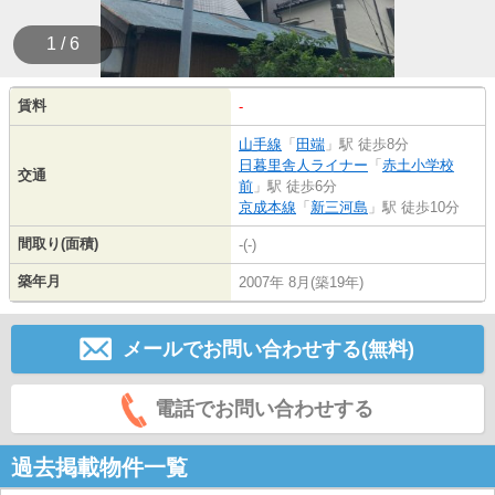
1 / 6
賃料
-
山手線
「
田端
」駅 徒歩8分
日暮里舎人ライナー
「
赤土小学校
交通
前
」駅 徒歩6分
京成本線
「
新三河島
」駅 徒歩10分
間取り(面積)
-(-)
築年月
2007年 8月(築19年)
メールでお問い合わせする(無料)
電話でお問い合わせする
過去掲載物件一覧