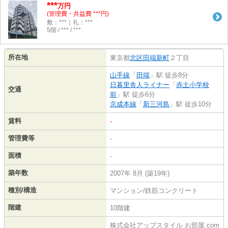
***
万円
(管理費・共益費 ***円)
敷：***｜礼：***
5階 / *** / ***
所在地
東京都
北区
田端新町
２丁目
山手線
「
田端
」駅 徒歩8分
日暮里舎人ライナー
「
赤土小学校
交通
前
」駅 徒歩6分
京成本線
「
新三河島
」駅 徒歩10分
賃料
-
管理費等
-
面積
-
築年数
2007年 8月 (築19年)
種別/構造
マンション/鉄筋コンクリート
階建
10階建
株式会社アップスタイル お部屋.com