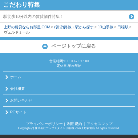
こだわり特集
駅徒歩10分以内の賃貸物件特集！
上野の賃貸ならお部屋.COM
>
(賃貸)路線・駅から探す
>
JR山手線
>
田端駅
>
ヴェルドミール
ページトップに戻る
営業時間:10：00～19：00
定休日:年末年始
ホーム
会社概要
お問い合わせ
PCサイト
プライバシーポリシー
利用規約
｜アクセスマップ
｜
Copyright(c) 株式会社アップスタイル お部屋.com上野駅前店 All rights reserved.