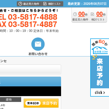
最終更新：2026年08月07日
00
00
件
件
最近見た物件
検討リスト
時間：10：00～19：00
定休日：年末年始
ァンセ
報
建物
14年