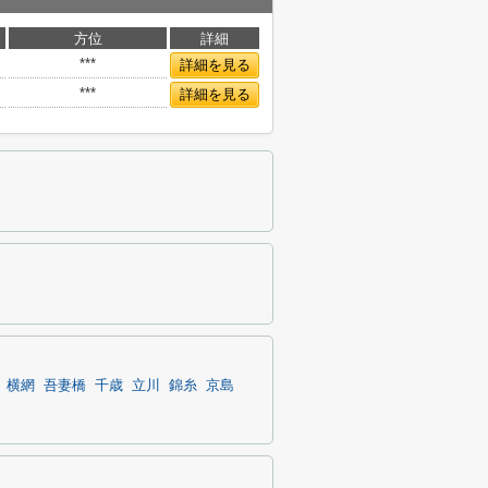
方位
詳細
***
詳細を見る
***
詳細を見る
横網
吾妻橋
千歳
立川
錦糸
京島