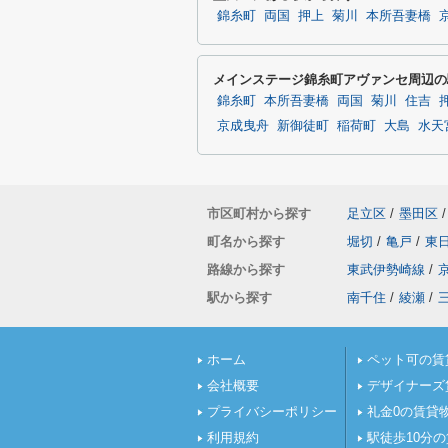
錦糸町
両国
押上
菊川
本所吾妻橋
メインステージ錦糸町アヴァンセ周辺の
錦糸町
本所吾妻橋
両国
菊川
住吉
京成曳舟
新御徒町
稲荷町
大島
水天
市区町村から探す
足立区
/
墨田区
/
町名から探す
堀切
/
亀戸
/
東
路線から探す
東武伊勢崎線
/
駅から探す
南千住
/
綾瀬
/
ホーム
ペット可の賃
会社概要
デザイナーズ
プライバシーポリシー
礼金0の賃貸
利用規約
駅徒歩10分