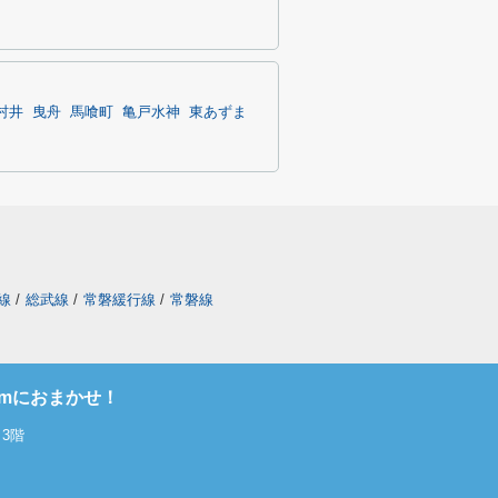
村井
曳舟
馬喰町
亀戸水神
東あずま
線
/
総武線
/
常磐緩行線
/
常磐線
omにおまかせ！
3階