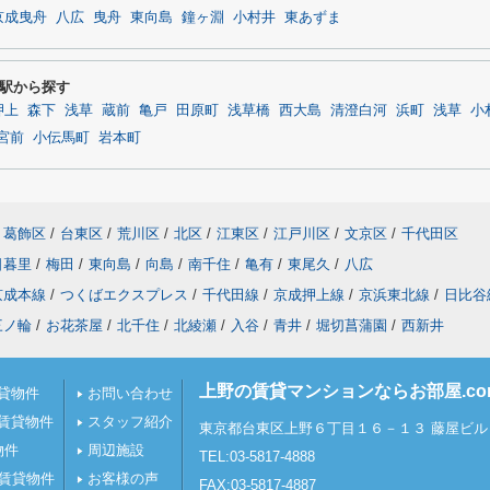
京成曳舟
八広
曳舟
東向島
鐘ヶ淵
小村井
東あずま
駅から探す
押上
森下
浅草
蔵前
亀戸
田原町
浅草橋
西大島
清澄白河
浜町
浅草
小
宮前
小伝馬町
岩本町
葛飾区
/
台東区
/
荒川区
/
北区
/
江東区
/
江戸川区
/
文京区
/
千代田区
日暮里
/
梅田
/
東向島
/
向島
/
南千住
/
亀有
/
東尾久
/
八広
京成本線
/
つくばエクスプレス
/
千代田線
/
京成押上線
/
京浜東北線
/
日比谷
三ノ輪
/
お花茶屋
/
北千住
/
北綾瀬
/
入谷
/
青井
/
堀切菖蒲園
/
西新井
上野の賃貸マンションならお部屋.c
貸物件
お問い合わせ
賃貸物件
スタッフ紹介
東京都台東区上野６丁目１６－１３ 藤屋ビル 
物件
周辺施設
TEL:03-5817-4888
の賃貸物件
お客様の声
FAX:03-5817-4887