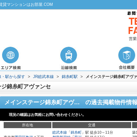
貸マンションはお部屋.COM
営業
路線・駅から探す
>
JR総武本線
>
錦糸町駅
>
メインステージ錦糸町アヴ
ージ錦糸町アヴァンセ
メインステージ錦糸町アヴァンセ
の過去掲載物件情
現況の確認はお気軽にお問い合わせください。
所在地
交通
総武本線
「
錦糸町
」駅 徒歩10～11分
築