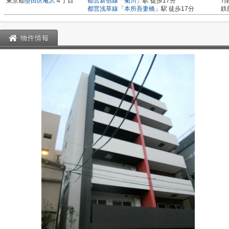
東京都
墨田区
亀沢
４丁目
都営新宿線
「
菊川
」駅 徒歩17分
7
都営浅草線
「
本所吾妻橋
」駅 徒歩17分
鉄
物件情報