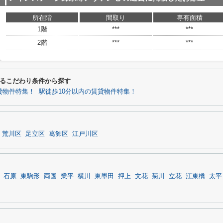
所在階
間取り
専有面積
1階
***
***
2階
***
***
るこだわり条件から探す
貸物件特集！
駅徒歩10分以内の賃貸物件特集！
荒川区
足立区
葛飾区
江戸川区
石原
東駒形
両国
業平
横川
東墨田
押上
文花
菊川
立花
江東橋
太平