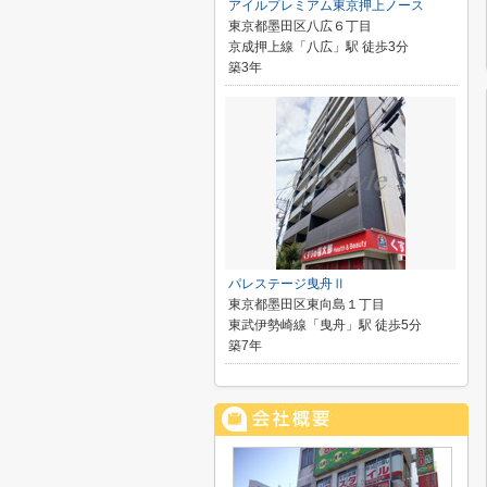
アイルプレミアム東京押上ノース
東京都墨田区八広６丁目
京成押上線「八広」駅 徒歩3分
築3年
パレステージ曳舟Ⅱ
東京都墨田区東向島１丁目
東武伊勢崎線「曳舟」駅 徒歩5分
築7年