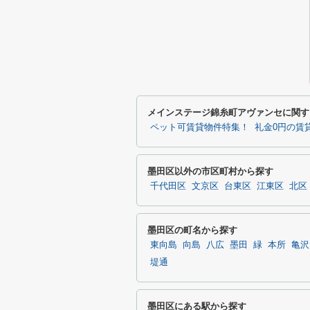
メインステージ錦糸町アヴァンセに関す
ペット可賃貸物件特集！
礼金0円の賃
墨田区以外の市区町村から探す
千代田区
文京区
台東区
江東区
北区
墨田区の町名から探す
東向島
向島
八広
墨田
緑
本所
亀沢
堤通
墨田区にある駅から探す