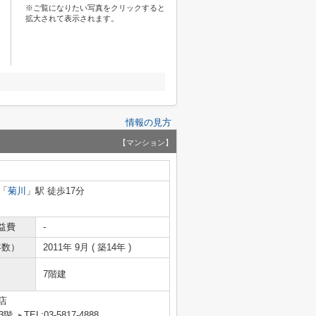
※ご覧になりたい写真をクリックすると
拡大されて表示されます。
情報の見方
【マンション】
「
菊川
」駅 徒歩17分
益費
-
年数）
2011年 9月 ( 築14年 )
7階建
店
3階
TEL:03-5817-4888