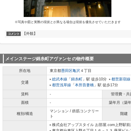
※写真や図と実際の現状とが異なる場合は現状を優先させていただきます
【外観】
コメント
メインステージ錦糸町アヴァンセ
の物件概要
所在地
東京都
墨田区
亀沢
４丁目
総武本線
「
錦糸町
」駅 徒歩10分
都営新宿線
交通
都営浅草線
「
本所吾妻橋
」駅 徒歩17分
賃料
-
管理費・共
面積
-
築年月（築
マンション / 鉄筋コンクリー
種別/構造
階建
ト
株式会社アップスタイル お部屋.com上野駅前
東京都台東区上野６丁目１６－１３ 藤屋ビル 