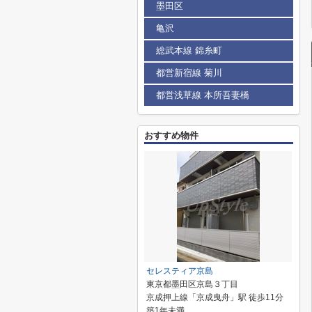
墨田区
亀沢
総武本線 錦糸町
都営新宿線 菊川
都営浅草線 本所吾妻橋
おすすめ物件
セレスティア京島
東京都墨田区京島３丁目
京成押上線「京成曳舟」駅 徒歩11分
築1年未満