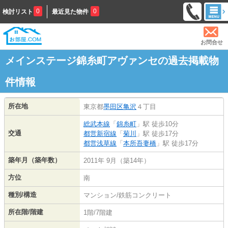
0
0
検討リスト
最近見た物件
お問合せ
メインステージ錦糸町アヴァンセの過去掲載物
件情報
所在地
東京都
墨田区
亀沢
４丁目
総武本線
「
錦糸町
」駅 徒歩10分
交通
都営新宿線
「
菊川
」駅 徒歩17分
都営浅草線
「
本所吾妻橋
」駅 徒歩17分
築年月（築年数）
2011年 9月（築14年）
方位
南
種別/構造
マンション/鉄筋コンクリート
所在階/階建
1階/7階建