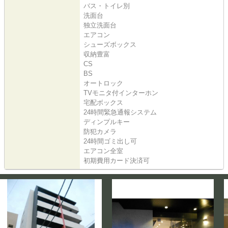
バス・トイレ別
洗面台
独立洗面台
エアコン
シューズボックス
収納豊富
CS
BS
オートロック
TVモニタ付インターホン
宅配ボックス
24時間緊急通報システム
ディンプルキー
防犯カメラ
24時間ゴミ出し可
エアコン全室
初期費用カード決済可