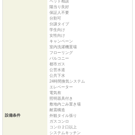
ペット相談
陽当り良好
保証人不要
分割可
分譲タイプ
学生向け
女性向け
キャンペーン
室内洗濯機置場
フローリング
バルコニー
都市ガス
公営水道
公共下水
24時間換気システム
エレベーター
電気有
照明器具付き
敷地内ごみ置き場
耐震構造
設備条件
外観タイル張り
ガスコンロ
コンロ２口以上
システムキッチン