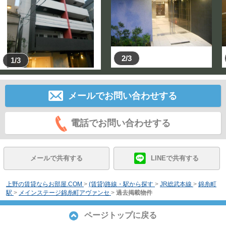
2/3
1/3
メールでお問い合わせする
電話でお問い合わせする
メールで共有する
LINEで共有する
上野の賃貸ならお部屋.COM
>
(賃貸)路線・駅から探す
>
JR総武本線
>
錦糸町
駅
>
メインステージ錦糸町アヴァンセ
>
過去掲載物件
ページトップに戻る