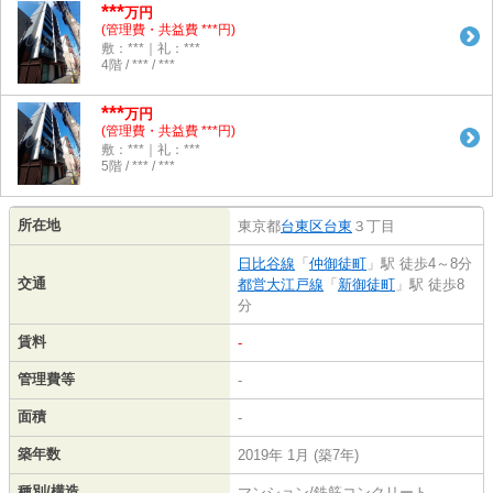
***
万円
(管理費・共益費 ***円)
敷：***｜礼：***
4階 / *** / ***
***
万円
(管理費・共益費 ***円)
敷：***｜礼：***
5階 / *** / ***
所在地
東京都
台東区
台東
３丁目
日比谷線
「
仲御徒町
」駅 徒歩4～8分
交通
都営大江戸線
「
新御徒町
」駅 徒歩8
分
賃料
-
管理費等
-
面積
-
築年数
2019年 1月 (築7年)
種別/構造
マンション/鉄筋コンクリート