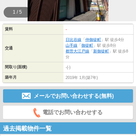
1 / 5
賃料
-
日比谷線
「
仲御徒町
」駅 徒歩4分
山手線
「
御徒町
」駅 徒歩8分
交通
都営大江戸線
「
新御徒町
」駅 徒歩8
分
間取り(面積)
-(-)
築年月
2019年 1月(築7年)
メールでお問い合わせする(無料)
電話でお問い合わせする
過去掲載物件一覧