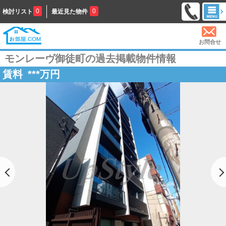
0
0
検討リスト
最近見た物件
お問合せ
モンレーヴ御徒町の過去掲載物件情報
賃料
***
万円