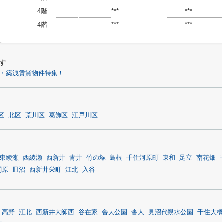
4階
***
***
4階
***
***
す
・築浅賃貸物件特集！
区
北区
荒川区
葛飾区
江戸川区
東綾瀬
西綾瀬
西新井
青井
竹の塚
島根
千住河原町
東和
足立
南花畑
関原
皿沼
西新井栄町
江北
入谷
高野
江北
西新井大師西
谷在家
舎人公園
舎人
見沼代親水公園
千住大