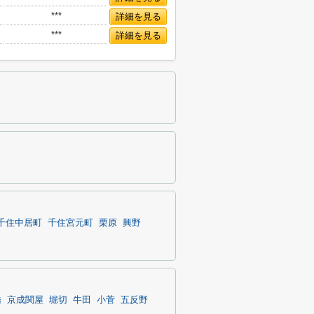
***
詳細を見る
***
詳細を見る
千住中居町
千住宮元町
栗原
興野
橋
京成関屋
堀切
牛田
小菅
五反野