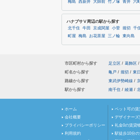
梅島
西新井
大師前
竹ノ塚
青井
六
ハナブサⅤ周辺の駅から探す
北千住
牛田
京成関屋
小菅
堀切
千
町屋
梅島
お花茶屋
三ノ輪
東向島
市区町村から探す
足立区
/
葛飾区
/
町名から探す
亀戸
/
堀切
/
東
路線から探す
東武伊勢崎線
/
駅から探す
南千住
/
綾瀬
/
ホーム
ペット可の賃
会社概要
デザイナーズ
プライバシーポリシー
礼金0の賃貸
利用規約
駅徒歩10分