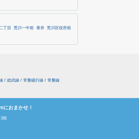
二丁目
荒川一中前
青井
荒川区役所前
線
/
総武線
/
常磐緩行線
/
常磐線
omにおまかせ！
3階