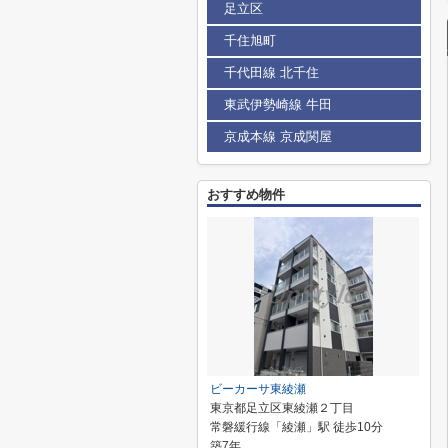
足立区
千住旭町
千代田線 北千住
東武伊勢崎線 牛田
京成本線 京成関屋
おすすめ物件
ビーカーサ東綾瀬
東京都足立区東綾瀬２丁目
常磐緩行線「綾瀬」駅 徒歩10分
築7年