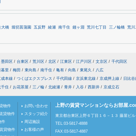
町
住大橋
堀切菖蒲園
五反野
綾瀬
南千住
鐘ヶ淵
荒川七丁目
三ノ輪橋
荒川
墨田区
/
台東区
/
荒川区
/
北区
/
江東区
/
江戸川区
/
文京区
/
千代田区
日暮里
/
梅田
/
東向島
/
南千住
/
亀有
/
向島
/
東尾久
/
八広
京成本線
/
つくばエクスプレス
/
千代田線
/
京浜東北線
/
京成押上線
/
日比谷
北千住
/
お花茶屋
/
三ノ輪
/
北綾瀬
/
青井
/
入谷
/
西新井
/
京成立石
上野の賃貸マンションならお部屋.c
貸物件
お問い合わせ
賃貸物件
スタッフ紹介
東京都台東区上野６丁目１６－１３ 藤屋ビル 
物件
周辺施設
TEL:03-5817-4888
の賃貸物件
お客様の声
FAX:03-5817-4887