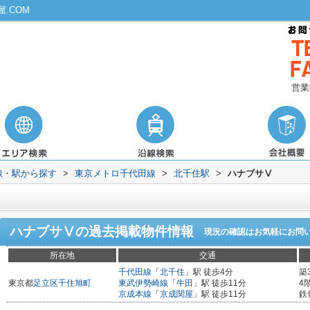
.COM
営業
路線・駅から探す
>
東京メトロ千代田線
>
北千住駅
>
ハナブサⅤ
ハナブサⅤ
の過去掲載物件情報
現況の確認はお気軽にお問
所在地
交通
千代田線
「
北千住
」駅 徒歩4分
築
東京都
足立区
千住旭町
東武伊勢崎線
「
牛田
」駅 徒歩11分
4
京成本線
「
京成関屋
」駅 徒歩11分
鉄