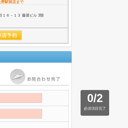
上野駅前店まで
１６－１３ 藤屋ビル 3階
0
/
2
必須項目完了