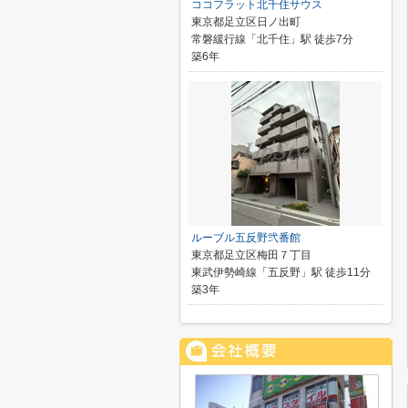
ココフラット北千住サウス
東京都足立区日ノ出町
常磐緩行線「北千住」駅 徒歩7分
築6年
ルーブル五反野弐番館
東京都足立区梅田７丁目
東武伊勢崎線「五反野」駅 徒歩11分
築3年