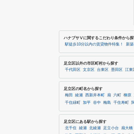
ハナブサⅤに関するこだわり条件から探
駅徒歩10分以内の賃貸物件特集！
新築
足立区以外の市区町村から探す
千代田区
文京区
台東区
墨田区
江東
足立区の町名から探す
梅田
綾瀬
西新井本町
扇
六町
柳原
千住緑町
加平
谷中
梅島
千住寿町
足立区にある駅から探す
北千住
綾瀬
北綾瀬
足立小台
扇大橋