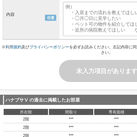
内容
任意
※
利用規約
及び
プライバシーポリシー
を必ずお読みください。左記内容に同
さい。
未入力項目がありま
ハナブサⅤ
の過去に掲載したお部屋
所在階
間取り
専有面積
2階
***
***
2階
***
***
2階
***
***