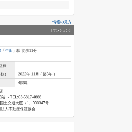
情報の見方
【マンション】
線
「
牛田
」駅 徒歩11分
益費
-
年数）
2022年 11月 ( 築3年 )
4階建
店
3階
TEL:03-5817-4888
 国土交通大臣（1）000347号
団法人不動産保証協会