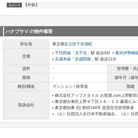
【外観】
コメント
ハナブサⅤ
の物件概要
所在地
東京都
足立区
千住旭町
千代田線
「
北千住
」駅 徒歩4分
東武伊勢崎
交通
京成本線
「
京成関屋
」駅 徒歩11分
賃料
-
管理費・共
面積
-
築年月（築
種別/構造
マンション / 鉄骨造
階建
株式会社アップスタイル お部屋.com上野駅前
東京都台東区上野６丁目１６－１３ 藤屋ビル 
取扱会社
東京都知事 (5) 第85744号 賃貸住宅管理業者
（公）社団法人全日本不動産協会、（公）社