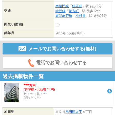
半蔵門線
「
錦糸町
」駅 徒歩9分
交通
総武線
「
錦糸町
」駅 徒歩12分
東武亀戸線
「
小村井
」駅 徒歩21分
間取り(面積)
-(-)
築年月
2016年 1月(築10年)
メールでお問い合わせする(無料)
電話でお問い合わせする
過去掲載物件一覧
***
万円
(管理費・共益費 ***円)
敷：***｜礼：***
2階 / *** / ***
所在地
東京都
墨田区
太平
４丁目