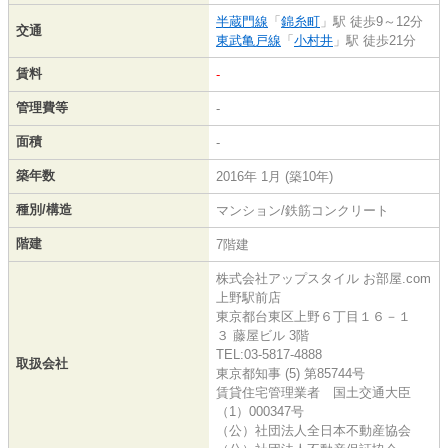
半蔵門線
「
錦糸町
」駅 徒歩9～12分
交通
東武亀戸線
「
小村井
」駅 徒歩21分
賃料
-
管理費等
-
面積
-
築年数
2016年 1月 (築10年)
種別/構造
マンション/鉄筋コンクリート
階建
7階建
株式会社アップスタイル お部屋.com
上野駅前店
東京都台東区上野６丁目１６－１
３ 藤屋ビル 3階
TEL:03-5817-4888
取扱会社
東京都知事 (5) 第85744号
賃貸住宅管理業者 国土交通大臣
（1）000347号
（公）社団法人全日本不動産協会