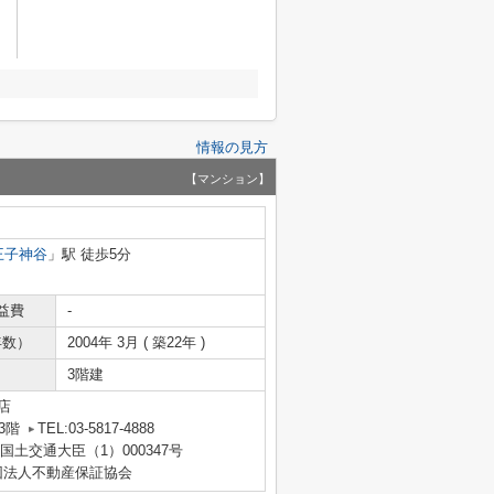
情報の見方
【マンション】
王子神谷
」駅 徒歩5分
益費
-
年数）
2004年 3月 ( 築22年 )
3階建
店
3階
TEL:03-5817-4888
 国土交通大臣（1）000347号
団法人不動産保証協会