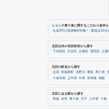
シャンテ東十条に関するこだわり条件か
礼金0円の賃貸物件特集！
駅徒歩10
北区以外の市区町村から探す
千代田区
文京区
台東区
墨田区
江東
北区の町名から探す
志茂
田端新町
滝野川
豊島
西ケ原
十条仲原
上中里
中里
赤羽南
堀船
北区にある駅から探す
田端
赤羽
東十条
王子
上中里
十条