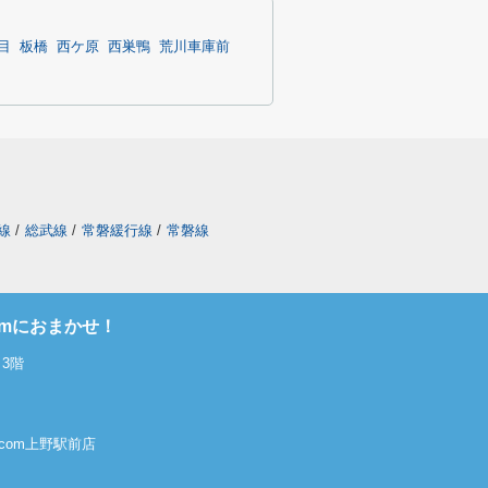
目
板橋
西ケ原
西巣鴨
荒川車庫前
線
/
総武線
/
常磐緩行線
/
常磐線
omにおまかせ！
3階
屋.com上野駅前店