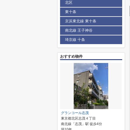
北区
東十条
京浜東北線 東十条
南北線 王子神谷
埼京線 十条
おすすめ物件
グランコール志茂
東京都北区志茂４丁目
南北線「志茂」駅 徒歩4分
築10年