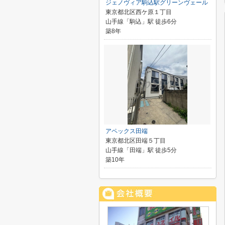
ジェノヴィア駒込駅グリーンヴェール
東京都北区西ケ原１丁目
山手線「駒込」駅 徒歩6分
築8年
アペックス田端
東京都北区田端５丁目
山手線「田端」駅 徒歩5分
築10年