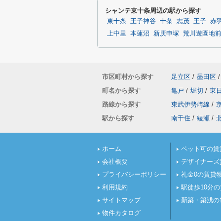
シャンテ東十条周辺の駅から探す
東十条
王子神谷
十条
志茂
王子
赤
上中里
本蓮沼
新庚申塚
荒川遊園地
市区町村から探す
足立区
/
墨田区
/
町名から探す
亀戸
/
堀切
/
東
路線から探す
東武伊勢崎線
/
駅から探す
南千住
/
綾瀬
/
ホーム
ペット可の賃
会社概要
デザイナーズ
プライバシーポリシー
礼金0の賃貸
利用規約
駅徒歩10分
サイトマップ
新築・築浅の
物件カタログ