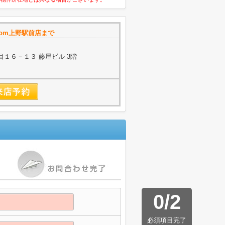
com上野駅前店まで
１６－１３ 藤屋ビル 3階
0
/
2
必須項目完了