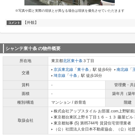
※写真や図と実際の現状とが異なる場合は現状を優先させていただきます
【外観】
コメント
シャンテ東十条
の物件概要
所在地
東京都
北区
東十条
３丁目
京浜東北線
「
東十条
」駅 徒歩6分
南北線
「
交通
埼京線
「
十条
」駅 徒歩16分
賃料
-
管理費・共
面積
-
築年月（築
種別/構造
マンション / 鉄骨造
階建
株式会社アップスタイル お部屋.com上野駅前
東京都台東区上野６丁目１６－１３ 藤屋ビル 
取扱会社
東京都知事 (5) 第85744号 賃貸住宅管理業者
（公）社団法人全日本不動産協会、（公）社