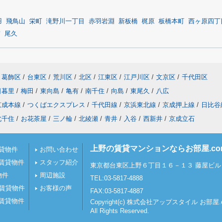
羽
飛鳥山
栄町
滝野川一丁目
赤羽岩淵
新板橋
梶原
板橋本町
西ヶ原四丁
前
尾久
葛飾区
/
台東区
/
荒川区
/
北区
/
江東区
/
江戸川区
/
文京区
/
千代田区
日暮里
/
梅田
/
東向島
/
亀有
/
南千住
/
向島
/
東尾久
/
八広
京成本線
/
つくばエクスプレス
/
千代田線
/
京浜東北線
/
京成押上線
/
日比谷
北千住
/
お花茶屋
/
三ノ輪
/
北綾瀬
/
青井
/
入谷
/
西新井
/
京成立石
上野の賃貸マンションならお部屋.c
貸物件
お問い合わせ
賃貸物件
スタッフ紹介
東京都台東区上野６丁目１６－１３ 藤屋ビル 
物件
周辺施設
TEL:03-5817-4888
の賃貸物件
お客様の声
FAX:03-5817-4887
賃貸物件
Copyright(c) 株式会社アップスタイル お部
All Rights Reserved.