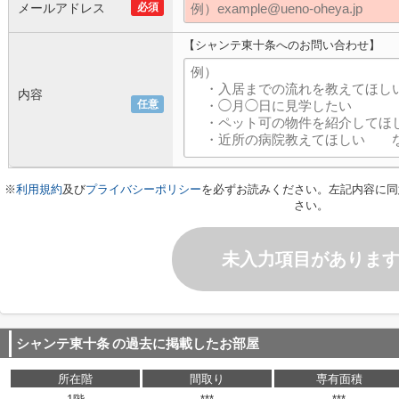
メールアドレス
必須
【シャンテ東十条へのお問い合わせ】
内容
任意
※
利用規約
及び
プライバシーポリシー
を必ずお読みください。左記内容に同
さい。
未入力項目がありま
シャンテ東十条
の過去に掲載したお部屋
所在階
間取り
専有面積