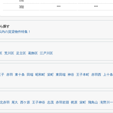
1階
***
***
3階
***
***
ら探す
分以内の賃貸物件特集！
区
荒川区
足立区
葛飾区
江戸川区
王子
赤羽
東十条
田端
昭和町
栄町
東田端
神谷
王子本町
赤羽西
上十条
北赤羽
尾久
西ケ原
王子神谷
志茂
赤羽岩淵
梶原
栄町
飛鳥山
滝野川一