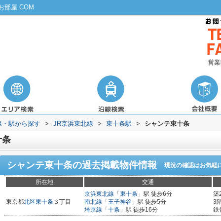
部屋.COM
営業
路線・駅から探す
>
JR京浜東北線
>
東十条駅
>
シャンテ東十条
十条
シャンテ東十条
の過去掲載物件情報
現況の確認はお気軽
所在地
交通
京浜東北線
「
東十条
」駅 徒歩6分
築
東京都
北区
東十条
３丁目
南北線
「
王子神谷
」駅 徒歩5分
3
埼京線
「
十条
」駅 徒歩16分
鉄