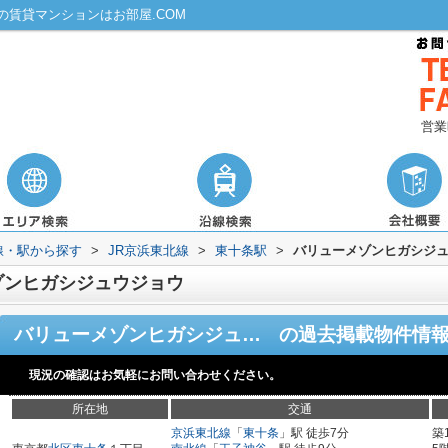
賃貸マンションはお部屋.COM
営業
路線・駅から探す
>
JR京浜東北線
>
東十条駅
>
バリューメゾンヒガシジ
ゾンヒガシジュウジョウ
バリューメゾンヒガシジュウジョウ
の過去掲載物件情
現況の確認はお気軽にお問い合わせください。
所在地
交通
京浜東北線
「
東十条
」駅 徒歩7分
築