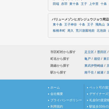
田端
赤羽
東十条
王子
上中里
十条
バリューメゾンヒガシジュウジョウ周辺
東十条
王子神谷
十条
王子
飛鳥山
板橋本町
尾久
荒川遊園地前
北池袋
市区町村から探す
足立区
/
墨田区
/
町名から探す
亀戸
/
堀切
/
東
路線から探す
東武伊勢崎線
/
駅から探す
南千住
/
綾瀬
/
ホーム
ペット可の賃
会社概要
デザイナーズ
プライバシーポリシー
礼金0の賃貸
利用規約
駅徒歩10分