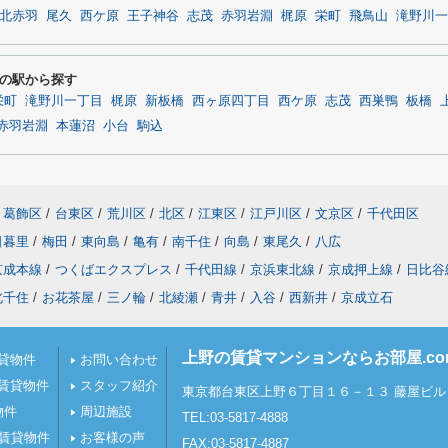
北赤羽
尾久
西ケ原
王子神谷
志茂
赤羽岩淵
梶原
栄町
飛鳥山
滝野川一
の駅から探す
栄町
滝野川一丁目
梶原
新板橋
西ヶ原四丁目
西ケ原
志茂
西巣鴨
板橋
赤羽岩淵
本蓮沼
小台
駒込
葛飾区
/
台東区
/
荒川区
/
北区
/
江東区
/
江戸川区
/
文京区
/
千代田区
日暮里
/
梅田
/
東向島
/
亀有
/
南千住
/
向島
/
東尾久
/
八広
京成本線
/
つくばエクスプレス
/
千代田線
/
京浜東北線
/
京成押上線
/
日比谷
北千住
/
お花茶屋
/
三ノ輪
/
北綾瀬
/
青井
/
入谷
/
西新井
/
京成立石
上野の賃貸マンションならお部屋.c
貸物件
お問い合わせ
賃貸物件
スタッフ紹介
東京都台東区上野６丁目１６－１３ 藤屋ビル 
物件
周辺施設
TEL:03-5817-4888
の賃貸物件
お客様の声
FAX:03-5817-4887