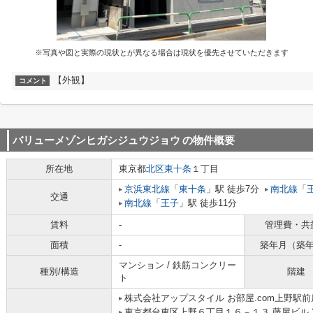
※写真や図と実際の現状とが異なる場合は現状を優先させていただきます
【外観】
コメント
バリューメゾンヒガシジュウジョウ
の物件概要
所在地
東京都
北区
東十条
１丁目
京浜東北線
「
東十条
」駅 徒歩7分
南北線
「
交通
南北線
「
王子
」駅 徒歩11分
賃料
-
管理費・共
面積
-
築年月（築
マンション / 鉄筋コンクリー
種別/構造
階建
ト
株式会社アップスタイル お部屋.com上野駅前
東京都台東区上野６丁目１６－１３ 藤屋ビル 