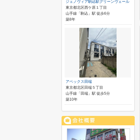
ジェノヴィア駒込駅グリーンヴェール
東京都北区西ケ原１丁目
山手線「駒込」駅 徒歩6分
築8年
アペックス田端
東京都北区田端５丁目
山手線「田端」駅 徒歩5分
築10年