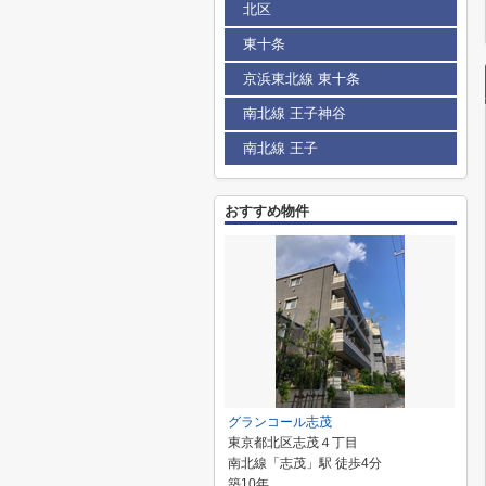
北区
東十条
京浜東北線 東十条
南北線 王子神谷
南北線 王子
おすすめ物件
グランコール志茂
東京都北区志茂４丁目
南北線「志茂」駅 徒歩4分
築10年