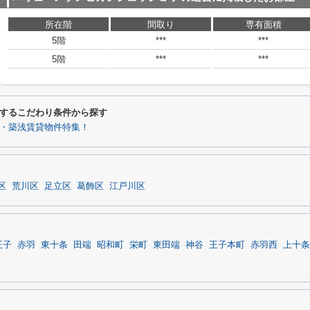
所在階
間取り
専有面積
5階
***
***
5階
***
***
するこだわり条件から探す
・築浅賃貸物件特集！
区
荒川区
足立区
葛飾区
江戸川区
王子
赤羽
東十条
田端
昭和町
栄町
東田端
神谷
王子本町
赤羽西
上十条