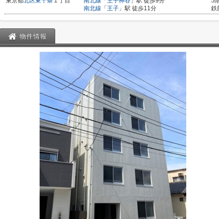
東京都
北区
東十条
１丁目
南北線
「
王子神谷
」駅 徒歩9分
5
南北線
「
王子
」駅 徒歩11分
鉄
物件情報