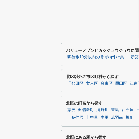
バリューメゾンヒガシジュウジョウに関
駅徒歩10分以内の賃貸物件特集！
新築
北区以外の市区町村から探す
千代田区
文京区
台東区
墨田区
江東
北区の町名から探す
志茂
田端新町
滝野川
豊島
西ケ原
十条仲原
上中里
中里
赤羽南
堀船
北区にある駅から探す