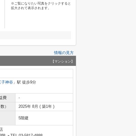
※ご覧になりたい写真をクリックすると
拡大されて表示されます。
情報の見方
【マンション】
王子神谷
」駅 徒歩9分
益費
-
年数）
2025年 8月 ( 築1年 )
5階建
店
3階
TEL:03-5817-4888