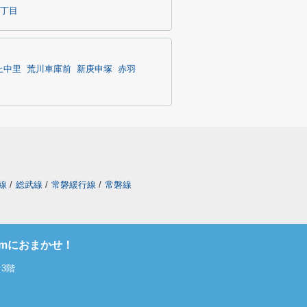
丁目
上中里
荒川車庫前
新庚申塚
赤羽
線
/
総武線
/
常磐緩行線
/
常磐線
omにおまかせ！
3階