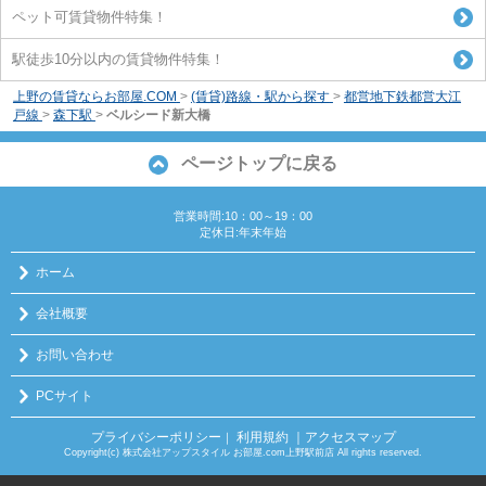
ペット可賃貸物件特集！
駅徒歩10分以内の賃貸物件特集！
上野の賃貸ならお部屋.COM
>
(賃貸)路線・駅から探す
>
都営地下鉄都営大江
戸線
>
森下駅
>
ベルシード新大橋
ページトップに戻る
営業時間:10：00～19：00
定休日:年末年始
ホーム
会社概要
お問い合わせ
PCサイト
プライバシーポリシー
利用規約
｜アクセスマップ
｜
Copyright(c) 株式会社アップスタイル お部屋.com上野駅前店 All rights reserved.