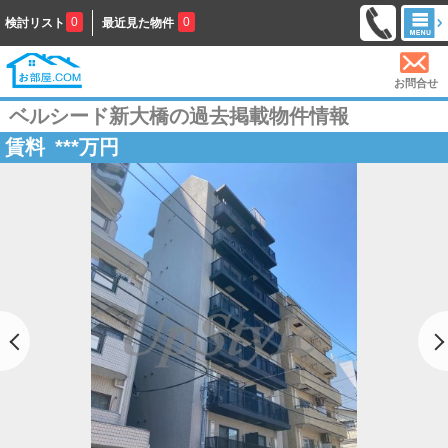
0
0
検討リスト
最近見た物件
お問合せ
ベルシード新大橋の過去掲載物件情報
賃料
***
万円