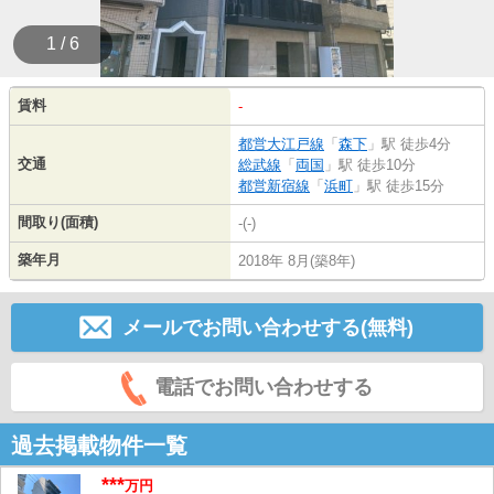
1 / 6
賃料
-
都営大江戸線
「
森下
」駅 徒歩4分
交通
総武線
「
両国
」駅 徒歩10分
都営新宿線
「
浜町
」駅 徒歩15分
間取り(面積)
-(-)
築年月
2018年 8月(築8年)
メールでお問い合わせする(無料)
電話でお問い合わせする
過去掲載物件一覧
***
万円