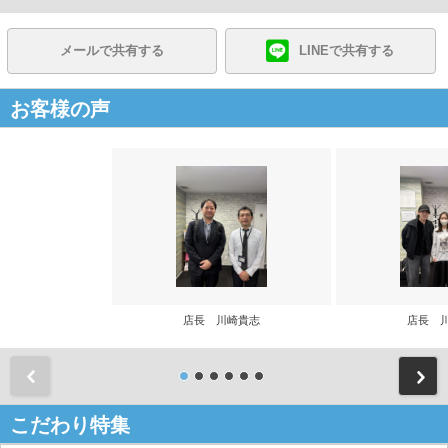
メールで共有する
LINEで共有する
お客様の声
店長 川崎貴志
店長 
前
こだわり特集