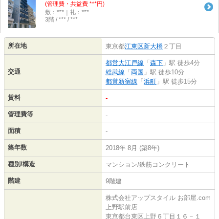
(管理費・共益費 ***円)
敷：***｜礼：***
3階 / *** / ***
所在地
東京都
江東区
新大橋
２丁目
都営大江戸線
「
森下
」駅 徒歩4分
交通
総武線
「
両国
」駅 徒歩10分
都営新宿線
「
浜町
」駅 徒歩15分
賃料
-
管理費等
-
面積
-
築年数
2018年 8月 (築8年)
種別/構造
マンション/鉄筋コンクリート
階建
9階建
株式会社アップスタイル お部屋.com
上野駅前店
東京都台東区上野６丁目１６－１