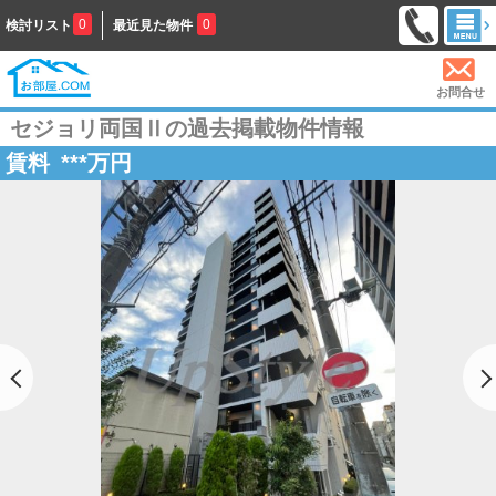
0
0
検討リスト
最近見た物件
お問合せ
セジョリ両国Ⅱの過去掲載物件情報
賃料
***
万円