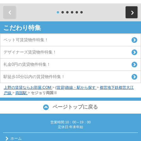
前
こだわり特集
ペット可賃貸物件特集！
デザイナーズ賃貸物件特集！
礼金0円の賃貸物件特集！
駅徒歩10分以内の賃貸物件特集！
上野の賃貸ならお部屋.COM
>
(賃貸)路線・駅から探す
>
都営地下鉄都営大江
戸線
>
両国駅
>
セジョリ両国Ⅱ
ページトップに戻る
営業時間:10：00～19：00
定休日:年末年始
ホーム