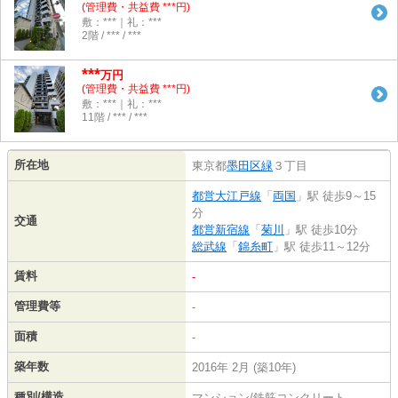
(管理費・共益費 ***円)
敷：***｜礼：***
2階 / *** / ***
***
万円
(管理費・共益費 ***円)
敷：***｜礼：***
11階 / *** / ***
所在地
東京都
墨田区
緑
３丁目
都営大江戸線
「
両国
」駅 徒歩9～15
分
交通
都営新宿線
「
菊川
」駅 徒歩10分
総武線
「
錦糸町
」駅 徒歩11～12分
賃料
-
管理費等
-
面積
-
築年数
2016年 2月 (築10年)
種別/構造
マンション/鉄筋コンクリート