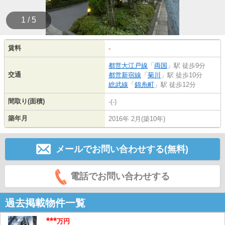
1 / 5
賃料
-
都営大江戸線
「
両国
」駅 徒歩9分
交通
都営新宿線
「
菊川
」駅 徒歩10分
総武線
「
錦糸町
」駅 徒歩12分
間取り(面積)
-(-)
築年月
2016年 2月(築10年)
メールでお問い合わせする(無料)
電話でお問い合わせする
過去掲載物件一覧
***
万円