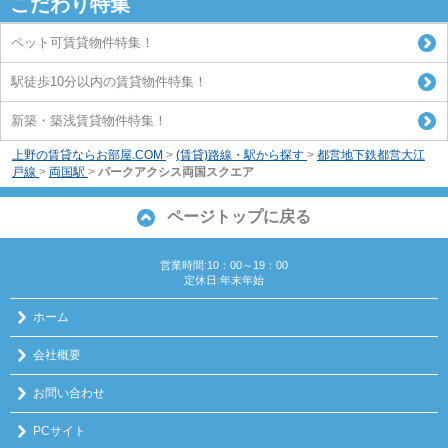
こだわり特集
ペット可賃貸物件特集！
駅徒歩10分以内の賃貸物件特集！
新築・築浅賃貸物件特集！
上野の賃貸ならお部屋.COM
>
(賃貸)路線・駅から探す
>
都営地下鉄都営大江
戸線
>
両国駅
>
パークアクシス両国スクエア
ページトップに戻る
営業時間:10：00～19：00
定休日:年末年始
ホーム
会社概要
お問い合わせ
PCサイト