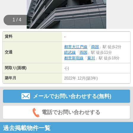
1 / 4
賃料
-
都営大江戸線
「
両国
」駅 徒歩2分
交通
総武線
「
両国
」駅 徒歩11分
都営新宿線
「
菊川
」駅 徒歩18分
間取り(面積)
-(-)
築年月
2022年 12月(築3年)
メールでお問い合わせする(無料)
電話でお問い合わせする
過去掲載物件一覧