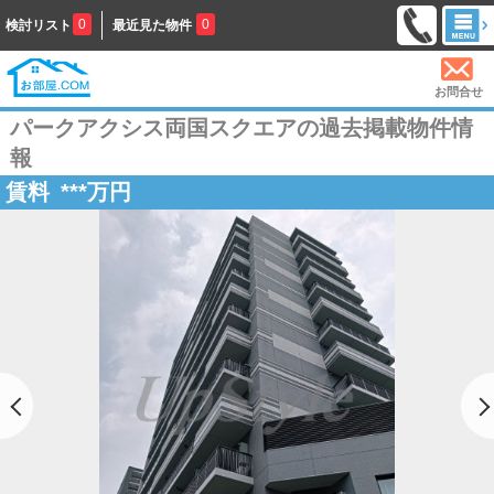
0
0
検討リスト
最近見た物件
お問合せ
パークアクシス両国スクエアの過去掲載物件情
報
賃料
***
万円