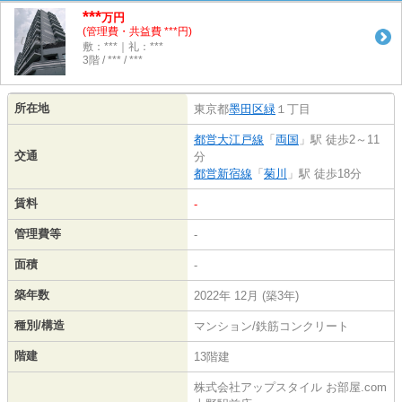
***
万円
(管理費・共益費 ***円)
敷：***｜礼：***
3階 / *** / ***
所在地
東京都
墨田区
緑
１丁目
都営大江戸線
「
両国
」駅 徒歩2～11
交通
分
都営新宿線
「
菊川
」駅 徒歩18分
賃料
-
管理費等
-
面積
-
築年数
2022年 12月 (築3年)
種別/構造
マンション/鉄筋コンクリート
階建
13階建
株式会社アップスタイル お部屋.com