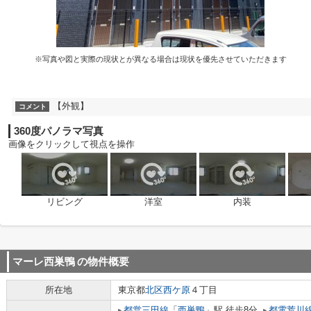
※写真や図と実際の現状とが異なる場合は現状を優先させていただきます
【外観】
コメント
360度パノラマ写真
画像をクリックして視点を操作
リビング
洋室
内装
マーレ西巣鴨
の物件概要
所在地
東京都
北区
西ケ原
４丁目
都営三田線
「
西巣鴨
」駅 徒歩8分
都電荒川