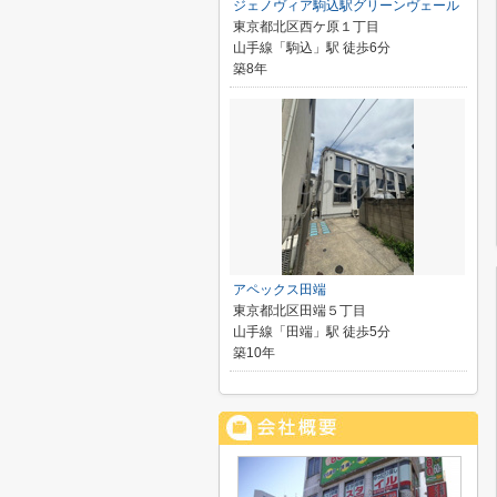
ジェノヴィア駒込駅グリーンヴェール
東京都北区西ケ原１丁目
山手線「駒込」駅 徒歩6分
築8年
アペックス田端
東京都北区田端５丁目
山手線「田端」駅 徒歩5分
築10年