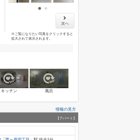
次へ
※ご覧になりたい写真をクリックすると
拡大されて表示されます。
キッチン
風呂
情報の見方
【アパート】
線
「
西ヶ原四丁目
」駅 徒歩1分