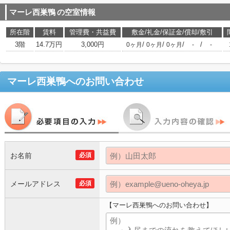
マーレ西巣鴨
の空室情報
所在階
賃料
管理費・共益費
敷金/礼金/保証金/償却/敷引
3階
14.7万円
3,000円
/
/
/
/
0ヶ月
0ヶ月
0ヶ月
-
-
マーレ西巣鴨
へのお問い合わせ
お名前
必須
メールアドレス
必須
【マーレ西巣鴨へのお問い合わせ】