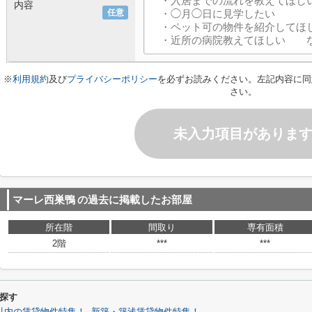
内容
任意
※
利用規約
及び
プライバシーポリシー
を必ずお読みください。左記内容に同
さい。
未入力項目がありま
マーレ西巣鴨
の過去に掲載したお部屋
所在階
間取り
専有面積
2階
***
***
探す