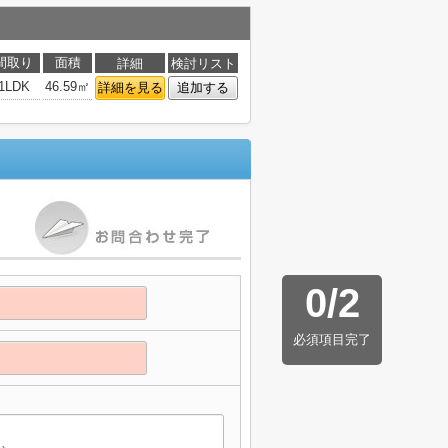
間取り
面積
詳細
検討リスト
1LDK
46.59㎡
詳細を見る
追加する
0
/
2
必須項目完了