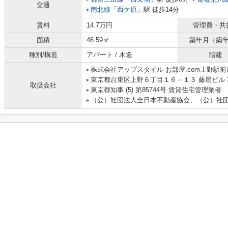
交通
南北線
「
西ケ原
」駅 徒歩14分
賃料
14.7万円
管理費・共
面積
46.59㎡
築年月（築
種別/構造
アパート / 木造
階建
株式会社アップスタイル お部屋.com上野駅前
東京都台東区上野６丁目１６－１３ 藤屋ビル 
取扱会社
東京都知事 (5) 第85744号 賃貸住宅管理業者
（公）社団法人全日本不動産協会、（公）社