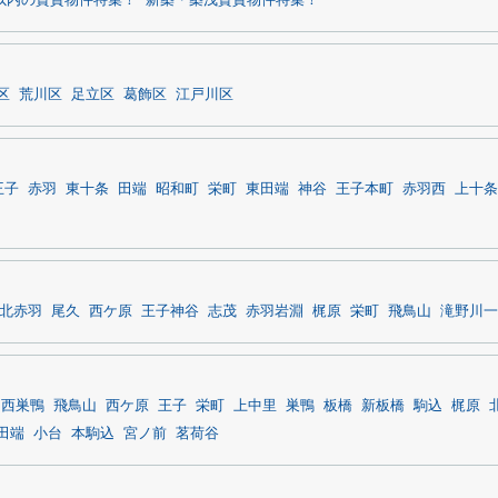
分以内の賃貸物件特集！
新築・築浅賃貸物件特集！
区
荒川区
足立区
葛飾区
江戸川区
王子
赤羽
東十条
田端
昭和町
栄町
東田端
神谷
王子本町
赤羽西
上十条
北赤羽
尾久
西ケ原
王子神谷
志茂
赤羽岩淵
梶原
栄町
飛鳥山
滝野川一
西巣鴨
飛鳥山
西ケ原
王子
栄町
上中里
巣鴨
板橋
新板橋
駒込
梶原
田端
小台
本駒込
宮ノ前
茗荷谷