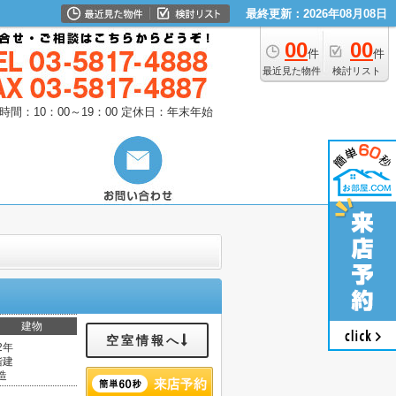
最終更新：2026年08月08日
00
00
件
件
最近見た物件
検討リスト
時間：10：00～19：00
定休日：年末年始
建物
空室情報へ
2年
階建
造