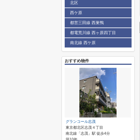
北区
西ケ原
都営三田線 西巣鴨
都電荒川線 西ヶ原四丁目
南北線 西ケ原
おすすめ物件
グランコール志茂
東京都北区志茂４丁目
南北線「志茂」駅 徒歩4分
築10年