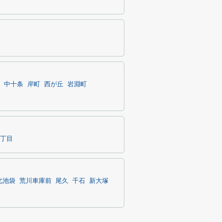
中十条
岸町
西が丘
岩淵町
丁目
北池袋
荒川車庫前
尾久
千石
新大塚