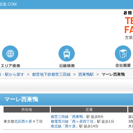
屋.COM
営業
路線・駅から探す
>
都営地下鉄都営三田線
>
西巣鴨駅
>
マーレ西巣鴨
マーレ西巣鴨
所在地
交通
都営三田線
「
西巣鴨
」駅 徒歩8分
築
東京都
北区
西ケ原
４丁目
都電荒川線
「
西ヶ原四丁目
」駅 徒歩1分
3
南北線
「
西ケ原
」駅 徒歩14分
木