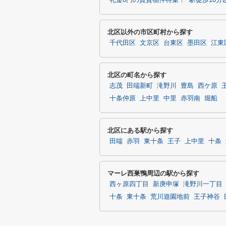
礼金0円の賃貸物件特集！
駅徒歩10
北区以外の市区町村から探す
千代田区
文京区
台東区
墨田区
江東
北区の町名から探す
志茂
田端新町
滝野川
豊島
西ケ原
十条仲原
上中里
中里
赤羽南
堀船
北区にある駅から探す
田端
赤羽
東十条
王子
上中里
十条
マーレ西巣鴨周辺の駅から探す
西ヶ原四丁目
新庚申塚
滝野川一丁目
十条
東十条
荒川遊園地前
王子神谷