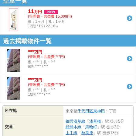
空室一覧
11
万
円
NEW
(管理費・共益費 15,000円)
敷：1ヶ月｜礼：1ヶ月
12階 / 1K / 22.18㎡
過去掲載物件一覧
***
万円
(管理費・共益費 ***円)
敷：***｜礼：***
6階 / *** / ***
***
万円
(管理費・共益費 ***円)
敷：***｜礼：***
10階 / *** / ***
所在地
東京都
千代田区
東神田
１丁目
都営浅草線
「
浅草橋
」駅 徒歩5分
交通
総武本線
「
馬喰町
」駅 徒歩3分
山手線
「
秋葉原
」駅 徒歩13分