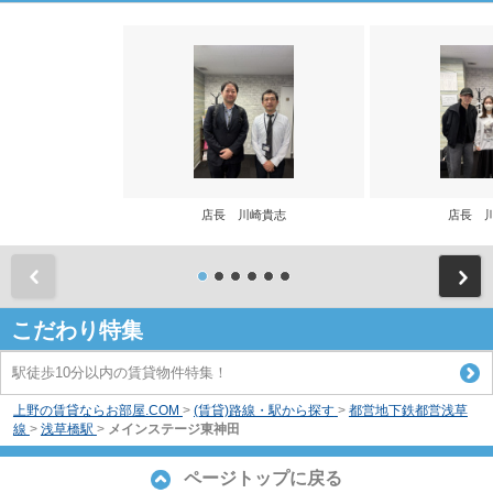
店長 川崎貴志
店長 
前
こだわり特集
駅徒歩10分以内の賃貸物件特集！
上野の賃貸ならお部屋.COM
>
(賃貸)路線・駅から探す
>
都営地下鉄都営浅草
線
>
浅草橋駅
>
メインステージ東神田
ページトップに戻る