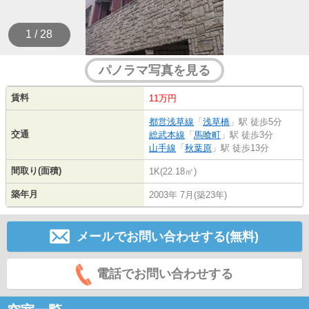
1 / 28
パノラマ写真を見る
賃料
11万円
都営浅草線
「
浅草橋
」駅 徒歩5分
交通
総武本線
「
馬喰町
」駅 徒歩3分
山手線
「
秋葉原
」駅 徒歩13分
間取り(面積)
1K(22.18㎡)
築年月
2003年 7月(築23年)
メールでお問い合わせする(無料)
電話でお問い合わせする