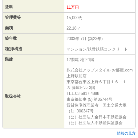
賃料
11万円
管理費等
15,000円
面積
22.18㎡
築年数
2003年 7月 (築23年)
種別/構造
マンション/鉄骨鉄筋コンクリート
階建
12階建 地下1階
株式会社アップスタイル お部屋.com
上野駅前店
東京都台東区上野６丁目１６－１
３ 藤屋ビル 3階
TEL:03-5817-4888
取扱会社
東京都知事 (5) 第85744号
賃貸住宅管理業者 国土交通大臣
（1）000347号
（公）社団法人全日本不動産協会
（公）社団法人不動産保証協会
情報の見方