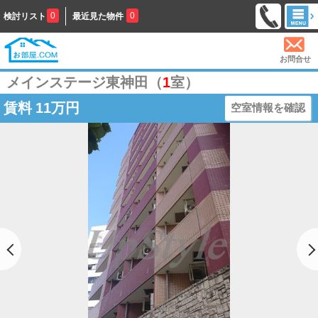
0
0
検討リスト
最近見た物件
お問合せ
メインステージ東神田（
1
室）
賃料
11万円
空室情報を確認