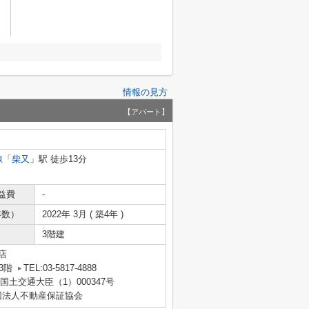
情報の見方
【アパート】
線
「
柴又
」駅 徒歩13分
益費
-
年数）
2022年 3月 ( 築4年 )
3階建
店
3階
TEL:03-5817-4888
 国土交通大臣（1）000347号
団法人不動産保証協会