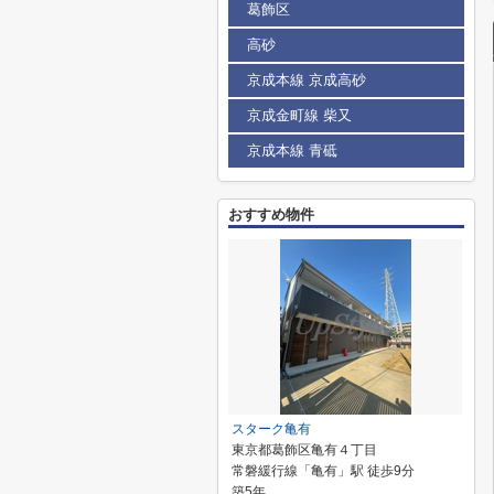
葛飾区
高砂
京成本線 京成高砂
京成金町線 柴又
京成本線 青砥
おすすめ物件
スターク亀有
東京都葛飾区亀有４丁目
常磐緩行線「亀有」駅 徒歩9分
築5年