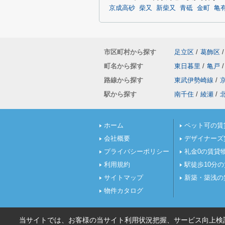
京成高砂
柴又
新柴又
青砥
金町
亀
市区町村から探す
足立区
/
葛飾区
/
町名から探す
東日暮里
/
亀戸
/
路線から探す
東武伊勢崎線
/
駅から探す
南千住
/
綾瀬
/
ホーム
ペット可の賃
会社概要
デザイナーズ
プライバシーポリシー
礼金0の賃貸
利用規約
駅徒歩10分
サイトマップ
新築・築浅の
物件カタログ
当サイトでは、お客様の当サイト利用状況把握、サービス向上検討