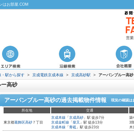
はお部屋.COM
営業
路線・駅から探す
>
京成電鉄京成本線
>
京成高砂駅
>
アーバンブルー高砂
ルー高砂
アーバンブルー高砂
の過去掲載物件情報
現況の確認は
所在地
交通
京成本線
「
京成高砂
」駅 徒歩7分
築
東京都
葛飾区
高砂
７丁目
京成金町線
「
柴又
」駅 徒歩13分
3
京成本線
「
青砥
」駅 徒歩23分
木