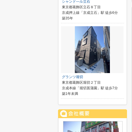
シャンド―ル立石
東京都葛飾区立石８丁目
京成押上線「京成立石」駅 徒歩6分
築35年
グランツ堀切
東京都葛飾区堀切２丁目
京成本線「堀切菖蒲園」駅 徒歩7分
築1年未満