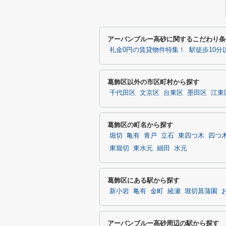
アーバンブルー高砂に関するこだわり条
礼金0円の賃貸物件特集！
駅徒歩10
葛飾区以外の市区町村から探す
千代田区
文京区
台東区
墨田区
江東
葛飾区の町名から探す
堀切
亀有
青戸
立石
東四つ木
四つ
東堀切
東水元
細田
水元
葛飾区にある駅から探す
新小岩
亀有
金町
綾瀬
堀切菖蒲園
アーバンブルー高砂周辺の駅から探す