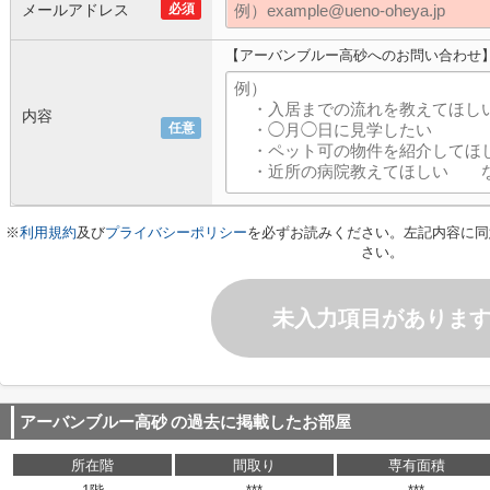
メールアドレス
必須
【アーバンブルー高砂へのお問い合わせ
内容
任意
※
利用規約
及び
プライバシーポリシー
を必ずお読みください。左記内容に同
さい。
未入力項目がありま
アーバンブルー高砂
の過去に掲載したお部屋
所在階
間取り
専有面積