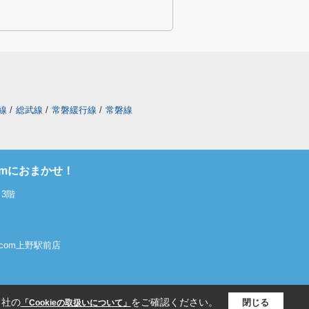
線
/
総武線
/
常磐緩行線
/
常磐線
omにおまかせ！
3階
屋.com上野駅前店
当社の
をご確認ください。
閉じる
「Cookieの取扱いについて」