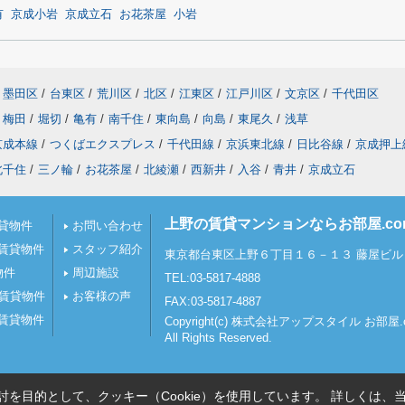
有
京成小岩
京成立石
お花茶屋
小岩
墨田区
/
台東区
/
荒川区
/
北区
/
江東区
/
江戸川区
/
文京区
/
千代田区
梅田
/
堀切
/
亀有
/
南千住
/
東向島
/
向島
/
東尾久
/
浅草
京成本線
/
つくばエクスプレス
/
千代田線
/
京浜東北線
/
日比谷線
/
京成押上
北千住
/
三ノ輪
/
お花茶屋
/
北綾瀬
/
西新井
/
入谷
/
青井
/
京成立石
上野の賃貸マンションならお部屋.c
貸物件
お問い合わせ
賃貸物件
スタッフ紹介
東京都台東区上野６丁目１６－１３ 藤屋ビル 
物件
周辺施設
TEL:03-5817-4888
の賃貸物件
お客様の声
FAX:03-5817-4887
賃貸物件
Copyright(c) 株式会社アップスタイル お部
All Rights Reserved.
を目的として、クッキー（Cookie）を使用しています。
詳しくは、