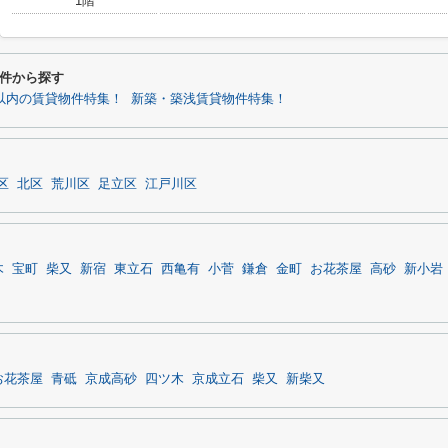
1階
***
***
件から探す
分以内の賃貸物件特集！
新築・築浅賃貸物件特集！
区
北区
荒川区
足立区
江戸川区
木
宝町
柴又
新宿
東立石
西亀有
小菅
鎌倉
金町
お花茶屋
高砂
新小岩
お花茶屋
青砥
京成高砂
四ツ木
京成立石
柴又
新柴又