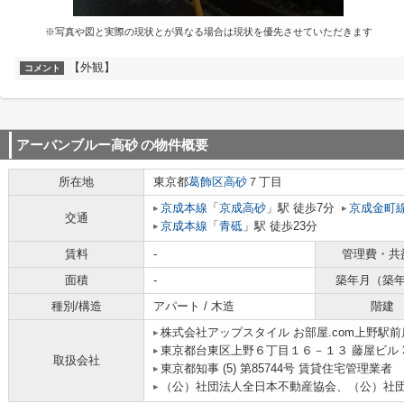
※写真や図と実際の現状とが異なる場合は現状を優先させていただきます
【外観】
コメント
アーバンブルー高砂
の物件概要
所在地
東京都
葛飾区
高砂
７丁目
京成本線
「
京成高砂
」駅 徒歩7分
京成金町
交通
京成本線
「
青砥
」駅 徒歩23分
賃料
-
管理費・共
面積
-
築年月（築
種別/構造
アパート / 木造
階建
株式会社アップスタイル お部屋.com上野駅前
東京都台東区上野６丁目１６－１３ 藤屋ビル 
取扱会社
東京都知事 (5) 第85744号 賃貸住宅管理業者
（公）社団法人全日本不動産協会、（公）社