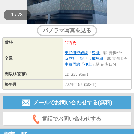
1 / 28
パノラマ写真を見る
賃料
12万円
東武伊勢崎線
「
曳舟
」駅 徒歩6分
交通
京成押上線
「
京成曳舟
」駅 徒歩13分
半蔵門線
「
押上
」駅 徒歩17分
間取り(面積)
1DK(25.96㎡)
築年月
2024年 5月(築2年)
メールでお問い合わせする(無料)
電話でお問い合わせする