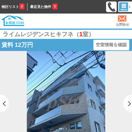
0
0
検討リスト
最近見た物件
お問合せ
ライムレジデンスヒキフネ（
1
室）
賃料
12万円
空室情報を確認