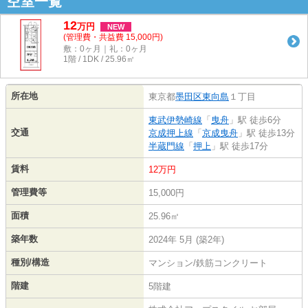
空室一覧
12
万
円
NEW
(管理費・共益費 15,000円)
敷：0ヶ月｜礼：0ヶ月
1階 / 1DK / 25.96㎡
所在地
東京都
墨田区
東向島
１丁目
東武伊勢崎線
「
曳舟
」駅 徒歩6分
交通
京成押上線
「
京成曳舟
」駅 徒歩13分
半蔵門線
「
押上
」駅 徒歩17分
賃料
12万円
管理費等
15,000円
面積
25.96㎡
築年数
2024年 5月 (築2年)
種別/構造
マンション/鉄筋コンクリート
階建
5階建