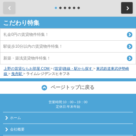
前
こだわり特集
礼金0円の賃貸物件特集！
駅徒歩10分以内の賃貸物件特集！
新築・築浅賃貸物件特集！
上野の賃貸ならお部屋.COM
>
(賃貸)路線・駅から探す
>
東武鉄道東武伊勢崎
線
>
曳舟駅
>
ライムレジデンスヒキフネ
ページトップに戻る
営業時間:10：00～19：00
定休日:年末年始
ホーム
会社概要