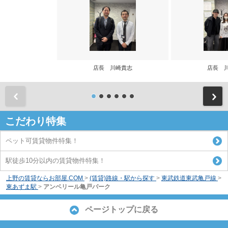
店長 川崎貴志
店長 
前
こだわり特集
ペット可賃貸物件特集！
駅徒歩10分以内の賃貸物件特集！
上野の賃貸ならお部屋.COM
>
(賃貸)路線・駅から探す
>
東武鉄道東武亀戸線
>
東あずま駅
>
アンベリール亀戸パーク
ページトップに戻る