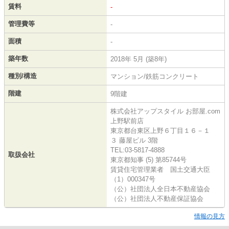
賃料
-
管理費等
-
面積
-
築年数
2018年 5月 (築8年)
種別/構造
マンション/鉄筋コンクリート
階建
9階建
株式会社アップスタイル お部屋.com
上野駅前店
東京都台東区上野６丁目１６－１
３ 藤屋ビル 3階
TEL:03-5817-4888
取扱会社
東京都知事 (5) 第85744号
賃貸住宅管理業者 国土交通大臣
（1）000347号
（公）社団法人全日本不動産協会
（公）社団法人不動産保証協会
情報の見方