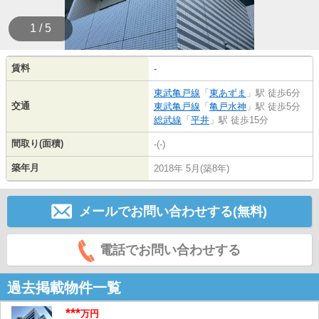
1 / 5
賃料
-
東武亀戸線
「
東あずま
」駅 徒歩6分
交通
東武亀戸線
「
亀戸水神
」駅 徒歩5分
総武線
「
平井
」駅 徒歩15分
間取り(面積)
-(-)
築年月
2018年 5月(築8年)
メールでお問い合わせする(無料)
電話でお問い合わせする
過去掲載物件一覧
***
万円