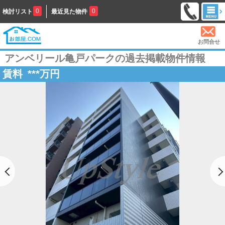
0
0
検討リスト
最近見た物件
お問合せ
アンベリール亀戸パークの過去掲載物件情報
賃料
***
万円