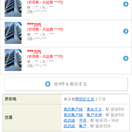
(管理費・共益費 ***円)
敷：***｜礼：***
2階 / *** / ***
***
万円
(管理費・共益費 ***円)
敷：***｜礼：***
2階 / *** / ***
***
万円
(管理費・共益費 ***円)
敷：***｜礼：***
2階 / *** / ***
全4件を表示する
所在地
東京都
墨田区
立花
３丁目
東武亀戸線
「
東あずま
」駅 徒歩6分
東武亀戸線
「
亀戸水神
」駅 徒歩5分
交通
総武線
「
平井
」駅 徒歩15～16分
総武線
「
亀戸
」駅 徒歩15分