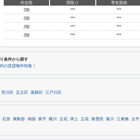
所在階
間取り
専有面積
2階
***
***
2階
***
***
2階
***
***
3階
***
***
り条件から探す
以内の賃貸物件特集！
荒川区
足立区
葛飾区
江戸川区
石原
東駒形
両国
業平
横川
文花
押上
立花
東墨田
菊川
江東橋
太平