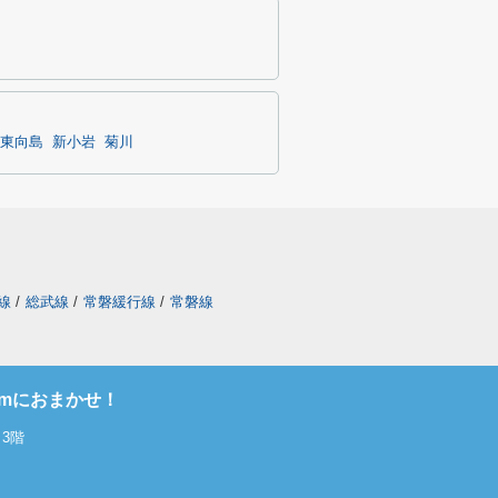
東向島
新小岩
菊川
線
/
総武線
/
常磐緩行線
/
常磐線
omにおまかせ！
3階