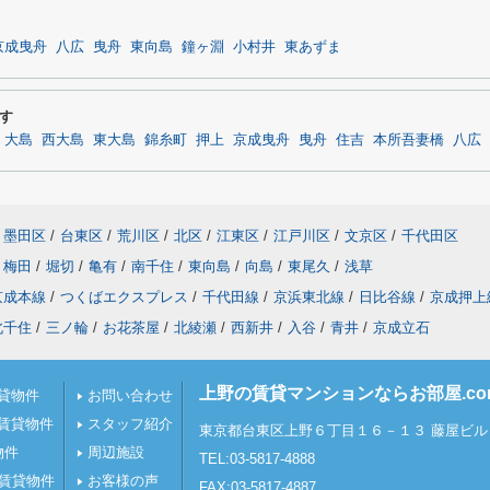
京成曳舟
八広
曳舟
東向島
鐘ヶ淵
小村井
東あずま
す
大島
西大島
東大島
錦糸町
押上
京成曳舟
曳舟
住吉
本所吾妻橋
八広
墨田区
/
台東区
/
荒川区
/
北区
/
江東区
/
江戸川区
/
文京区
/
千代田区
梅田
/
堀切
/
亀有
/
南千住
/
東向島
/
向島
/
東尾久
/
浅草
京成本線
/
つくばエクスプレス
/
千代田線
/
京浜東北線
/
日比谷線
/
京成押上
北千住
/
三ノ輪
/
お花茶屋
/
北綾瀬
/
西新井
/
入谷
/
青井
/
京成立石
上野の賃貸マンションならお部屋.c
貸物件
お問い合わせ
賃貸物件
スタッフ紹介
東京都台東区上野６丁目１６－１３ 藤屋ビル 
物件
周辺施設
TEL:03-5817-4888
の賃貸物件
お客様の声
FAX:03-5817-4887