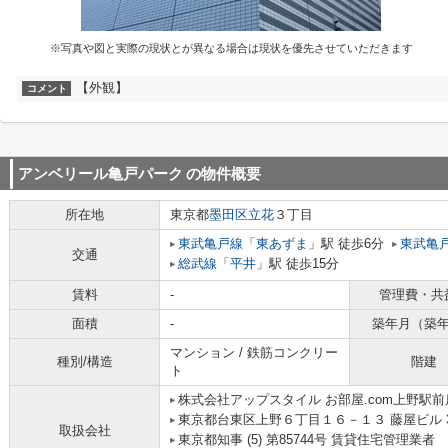
※写真や図と実際の現状とが異なる場合は現状を優先させていただきます
【外観】
コメント
アンベリール亀戸パーク
の物件概要
所在地
東京都
墨田区
立花
３丁目
東武亀戸線
「
東あずま
」駅 徒歩6分
東武亀
交通
総武線
「
平井
」駅 徒歩15分
賃料
-
管理費・共
面積
-
築年月（築
マンション / 鉄筋コンクリー
種別/構造
階建
ト
株式会社アップスタイル お部屋.com上野駅前
東京都台東区上野６丁目１６－１３ 藤屋ビル 
取扱会社
東京都知事 (5) 第85744号 賃貸住宅管理業者