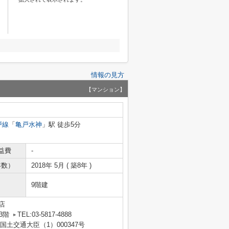
情報の見方
【マンション】
戸線
「
亀戸水神
」駅 徒歩5分
益費
-
年数）
2018年 5月 ( 築8年 )
9階建
店
3階
TEL:03-5817-4888
 国土交通大臣（1）000347号