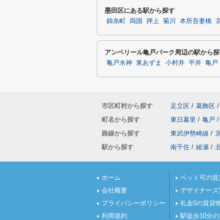
墨田区にある駅から探す
錦糸町
両国
押上
菊川
本所吾妻橋
アンベリール亀戸パーク周辺の駅から探
亀戸水神
東あずま
小村井
平井
亀戸
市区町村から探す
足立区
/
葛飾区
/
町名から探す
東日暮里
/
亀戸
/
路線から探す
東武伊勢崎線
/
駅から探す
南千住
/
綾瀬
/
ホーム
ペット可の賃
会社概要
デザイナーズ
プライバシーポリシー
礼金0の賃貸
利用規約
駅徒歩10分