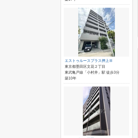
エストゥルースプラス押上Ⅲ
東京都墨田区文花２丁目
東武亀戸線「小村井」駅 徒歩3分
築10年