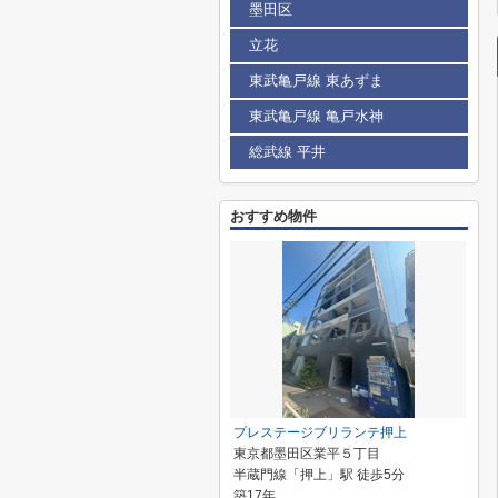
墨田区
立花
東武亀戸線 東あずま
東武亀戸線 亀戸水神
総武線 平井
おすすめ物件
プレステージブリランテ押上
東京都墨田区業平５丁目
半蔵門線「押上」駅 徒歩5分
築17年