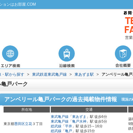
ョンはお部屋.COM
営業
路線・駅から探す
>
東武鉄道東武亀戸線
>
東あずま駅
>
アンベリール亀戸
ル亀戸パーク
アンベリール亀戸パーク
の過去掲載物件情報
現況の
所在地
交通
東武亀戸線
「
東あずま
」駅 徒歩6分
築
東武亀戸線
「
亀戸水神
」駅 徒歩5分
東京都
墨田区
立花
３丁目
9
総武線
「
平井
」駅 徒歩15～16分
鉄
総武線
「
亀戸
」駅 徒歩15分