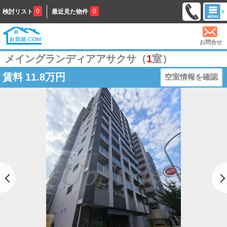
0
0
検討リスト
最近見た物件
お問合せ
メイングランディアアサクサ（
1
室）
賃料
11.8万円
空室情報を確認