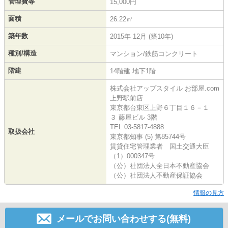
管理費等
15,000円
面積
26.22㎡
築年数
2015年 12月 (築10年)
種別/構造
マンション/鉄筋コンクリート
階建
14階建 地下1階
株式会社アップスタイル お部屋.com
上野駅前店
東京都台東区上野６丁目１６－１
３ 藤屋ビル 3階
TEL:03-5817-4888
取扱会社
東京都知事 (5) 第85744号
賃貸住宅管理業者 国土交通大臣
（1）000347号
（公）社団法人全日本不動産協会
（公）社団法人不動産保証協会
情報の見方
メールでお問い合わせする(無料)