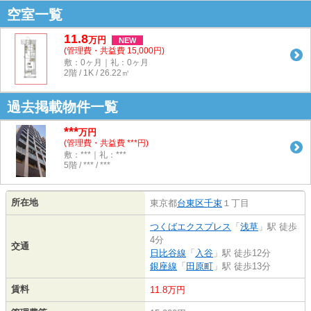
空室一覧
11.8
万
円
NEW
(管理費・共益費 15,000円)
敷：0ヶ月｜礼：0ヶ月
2階 / 1K / 26.22㎡
過去掲載物件一覧
***
万円
(管理費・共益費 ***円)
敷：***｜礼：***
5階 / *** / ***
所在地
東京都
台東区
千束
１丁目
つくばエクスプレス
「
浅草
」駅 徒歩
4分
交通
日比谷線
「
入谷
」駅 徒歩12分
銀座線
「
田原町
」駅 徒歩13分
賃料
11.8万円