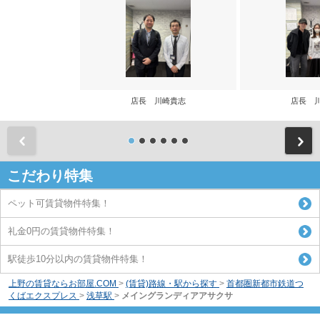
店長 川崎貴志
店長 
前
こだわり特集
ペット可賃貸物件特集！
礼金0円の賃貸物件特集！
駅徒歩10分以内の賃貸物件特集！
上野の賃貸ならお部屋.COM
>
(賃貸)路線・駅から探す
>
首都圏新都市鉄道つ
くばエクスプレス
>
浅草駅
>
メイングランディアアサクサ