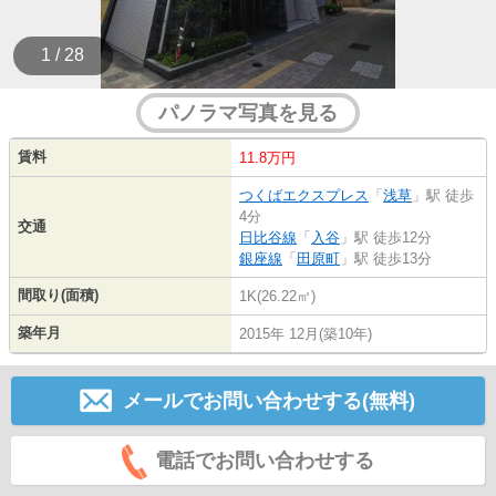
1 / 28
パノラマ写真を見る
賃料
11.8万円
つくばエクスプレス
「
浅草
」駅 徒歩
4分
交通
日比谷線
「
入谷
」駅 徒歩12分
銀座線
「
田原町
」駅 徒歩13分
間取り(面積)
1K(26.22㎡)
築年月
2015年 12月(築10年)
メールでお問い合わせする(無料)
電話でお問い合わせする