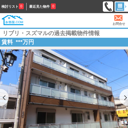
0
0
検討リスト
最近見た物件
お問合せ
リブリ・スズマルの過去掲載物件情報
賃料
***
万円