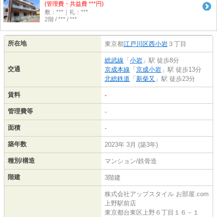
(管理費・共益費 ***円)
敷：***｜礼：***
2階 / *** / ***
所在地
東京都
江戸川区
西小岩
３丁目
総武線
「
小岩
」駅 徒歩8分
交通
京成本線
「
京成小岩
」駅 徒歩13分
北総鉄道
「
新柴又
」駅 徒歩23分
賃料
-
管理費等
-
面積
-
築年数
2023年 3月 (築3年)
種別/構造
マンション/鉄骨造
階建
3階建
株式会社アップスタイル お部屋.com
上野駅前店
東京都台東区上野６丁目１６－１