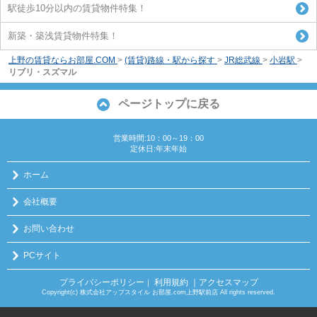
駅徒歩10分以内の賃貸物件特集！
新築・築浅賃貸物件特集！
上野の賃貸ならお部屋.COM
>
(賃貸)路線・駅から探す
>
JR総武線
>
小岩駅
>
リブリ・スズマル
ページトップに戻る
営業時間:10：00～19：00
定休日:年末年始
ホーム
会社概要
お問い合わせ
PCサイト
プライバシーポリシー
利用規約
｜アクセスマップ
｜
Copyright(c) 株式会社アップスタイル お部屋.com上野駅前店 All rights reserved.