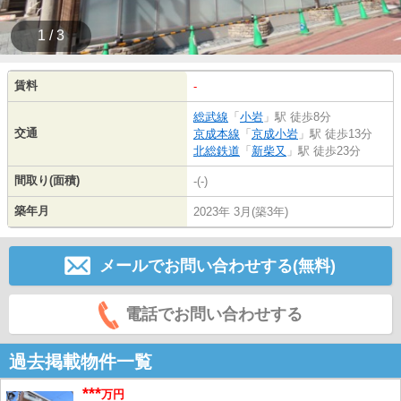
1 / 3
賃料
-
総武線
「
小岩
」駅 徒歩8分
交通
京成本線
「
京成小岩
」駅 徒歩13分
北総鉄道
「
新柴又
」駅 徒歩23分
間取り(面積)
-(-)
築年月
2023年 3月(築3年)
メールでお問い合わせする(無料)
電話でお問い合わせする
過去掲載物件一覧
***
万円