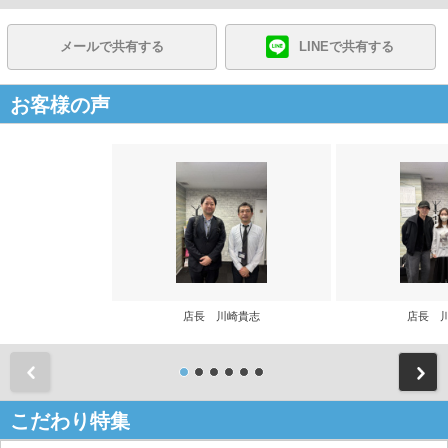
メールで共有する
LINEで共有する
お客様の声
店長 川崎貴志
店長 
前
こだわり特集