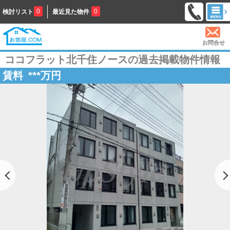
0
0
検討リスト
最近見た物件
お問合せ
ココフラット北千住ノースの過去掲載物件情報
賃料
***
万円