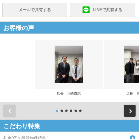
メールで共有する
LINEで共有する
お客様の声
店長 川崎貴志
店長 
前
こだわり特集
礼金0円の賃貸物件特集！