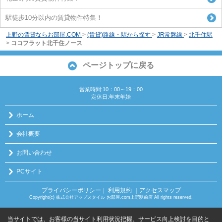
駅徒歩10分以内の賃貸物件特集！
上野の賃貸ならお部屋.COM
>
(賃貸)路線・駅から探す
>
JR常磐線
>
北千住駅
>
ココフラット北千住ノース
ページトップに戻る
営業時間:10：00～19：00
定休日:年末年始
ホーム
会社概要
お問い合わせ
PCサイト
プライバシーポリシー
利用規約
｜アクセスマップ
｜
Copyright(c) 株式会社アップスタイル お部屋.com上野駅前店 All rights reserved.
当サイトでは、お客様の当サイト利用状況把握、サービス向上検討を目的と