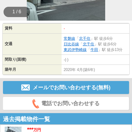
1 / 6
賃料
-
常磐線
「
北千住
」駅 徒歩6分
交通
日比谷線
「
北千住
」駅 徒歩6分
東武伊勢崎線
「
牛田
」駅 徒歩13分
間取り(面積)
-(-)
築年月
2020年 4月(築6年)
メールでお問い合わせする(無料)
電話でお問い合わせする
過去掲載物件一覧
***
万円