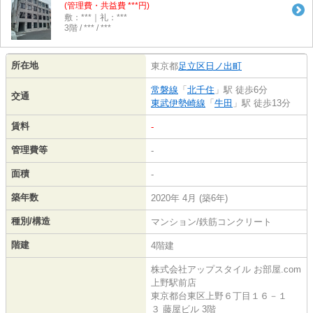
(管理費・共益費 ***円)
敷：***｜礼：***
3階 / *** / ***
所在地
東京都
足立区
日ノ出町
常磐線
「
北千住
」駅 徒歩6分
交通
東武伊勢崎線
「
牛田
」駅 徒歩13分
賃料
-
管理費等
-
面積
-
築年数
2020年 4月 (築6年)
種別/構造
マンション/鉄筋コンクリート
階建
4階建
株式会社アップスタイル お部屋.com
上野駅前店
東京都台東区上野６丁目１６－１
３ 藤屋ビル 3階