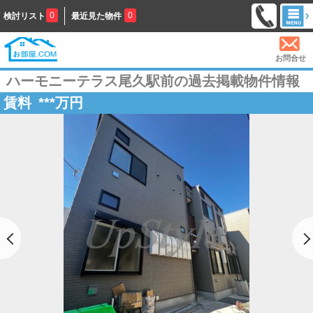
0
0
検討リスト
最近見た物件
お問合せ
ハーモニーテラス尾久駅前の過去掲載物件情報
賃料
***
万円