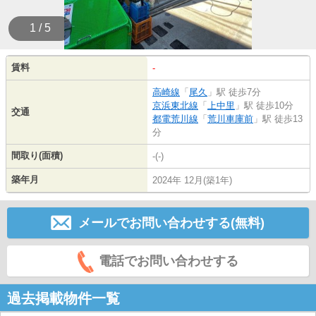
1 / 5
賃料
-
高崎線
「
尾久
」駅 徒歩7分
京浜東北線
「
上中里
」駅 徒歩10分
交通
都電荒川線
「
荒川車庫前
」駅 徒歩13
分
間取り(面積)
-(-)
築年月
2024年 12月(築1年)
メールでお問い合わせする(無料)
電話でお問い合わせする
過去掲載物件一覧