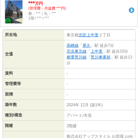
***
万円
(管理費・共益費 ***円)
敷：***｜礼：***
1階 / *** / ***
所在地
東京都
北区
上中里
２丁目
高崎線
「
尾久
」駅 徒歩7分
京浜東北線
「
上中里
」駅 徒歩10分
交通
都電荒川線
「
荒川車庫前
」駅 徒歩13
分
賃料
-
管理費等
-
面積
-
築年数
2024年 12月 (築1年)
種別/構造
アパート/木造
階建
2階建
株式会社アップスタイル お部屋.com