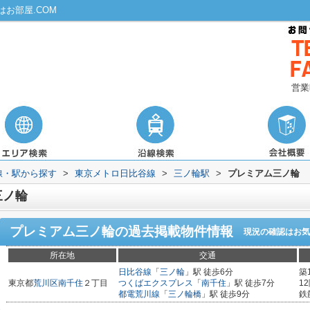
お部屋.COM
営業
路線・駅から探す
>
東京メトロ日比谷線
>
三ノ輪駅
>
プレミアム三ノ輪
三ノ輪
プレミアム三ノ輪
の過去掲載物件情報
現況の確認はお気
所在地
交通
日比谷線
「
三ノ輪
」駅 徒歩6分
築
東京都
荒川区
南千住
２丁目
つくばエクスプレス
「
南千住
」駅 徒歩7分
1
都電荒川線
「
三ノ輪橋
」駅 徒歩9分
鉄