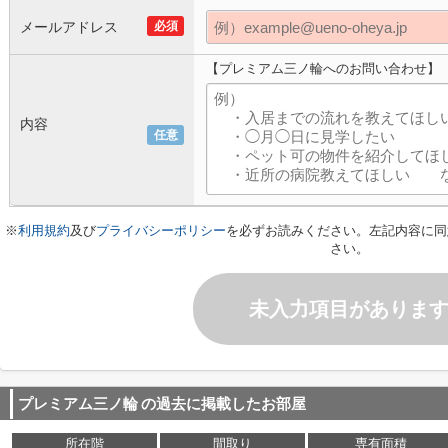
メールアドレス
必須
【プレミアム三ノ輪へのお問い合わせ】
内容
任意
※
利用規約
及び
プライバシーポリシー
を必ずお読みください。左記内容に同
さい。
未入力項目がありま
プレミアム三ノ輪
の過去に掲載したお部屋
所在階
間取り
専有面積