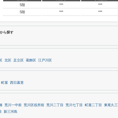
5階
***
***
5階
***
***
から探す
区
北区
足立区
葛飾区
江戸川区
町屋
西日暮里
橋
荒川一中前
荒川区役所前
荒川二丁目
荒川七丁目
町屋二丁目
東尾久三
前
新三河島