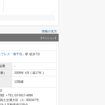
情報の見方
【マンション】
スプレス
「
南千住
」駅 徒歩7分
益費
-
年数）
2009年 4月 ( 築17年 )
12階建
店
3階
TEL:03-5817-4888
 国土交通大臣（1）000347号
団法人不動産保証協会