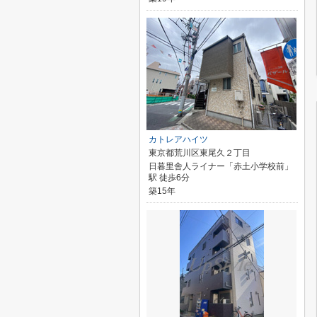
カトレアハイツ
東京都荒川区東尾久２丁目
日暮里舎人ライナー「赤土小学校前」
駅 徒歩6分
築15年