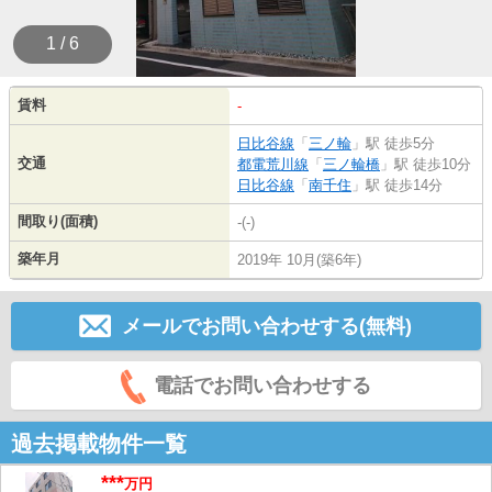
1 / 6
賃料
-
日比谷線
「
三ノ輪
」駅 徒歩5分
交通
都電荒川線
「
三ノ輪橋
」駅 徒歩10分
日比谷線
「
南千住
」駅 徒歩14分
間取り(面積)
-(-)
築年月
2019年 10月(築6年)
メールでお問い合わせする(無料)
電話でお問い合わせする
過去掲載物件一覧
***
万円