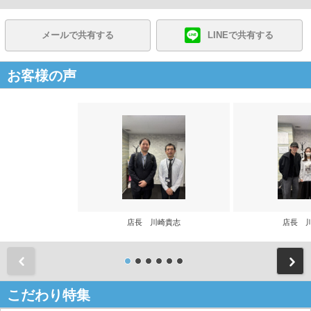
メールで共有する
LINEで共有する
お客様の声
店長 川崎貴志
店長 
前
こだわり特集