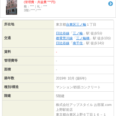
(管理費・共益費 ***円)
敷：***｜礼：***
3階 / *** / ***
所在地
東京都
台東区
三ノ輪
１丁目
日比谷線
「
三ノ輪
」駅 徒歩5分
交通
都電荒川線
「
三ノ輪橋
」駅 徒歩10分
日比谷線
「
南千住
」駅 徒歩14分
賃料
-
管理費等
-
面積
-
築年数
2019年 10月 (築6年)
種別/構造
マンション/鉄筋コンクリート
階建
5階建
株式会社アップスタイル お部屋.com
上野駅前店
東京都台東区上野６丁目１６－１