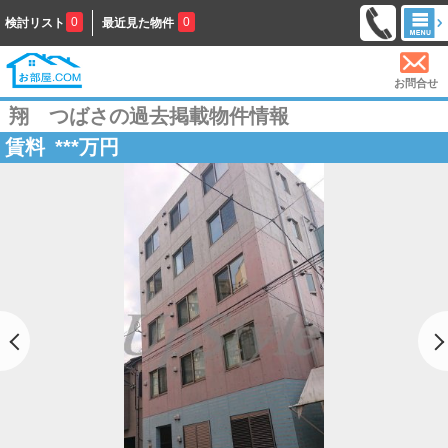
0
0
検討リスト
最近見た物件
お問合せ
翔 つばさの過去掲載物件情報
賃料
***
万円