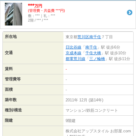
***
万円
(管理費・共益費 ***円)
敷：***｜礼：***
2階 / *** / ***
所在地
東京都
荒川区
南千住
７丁目
日比谷線
「
南千住
」駅 徒歩6分
交通
京成本線
「
千住大橋
」駅 徒歩10分
都電荒川線
「
三ノ輪橋
」駅 徒歩11分
賃料
-
管理費等
-
面積
-
築年数
2011年 12月 (築14年)
種別/構造
マンション/鉄筋コンクリート
階建
9階建
株式会社アップスタイル お部屋.com