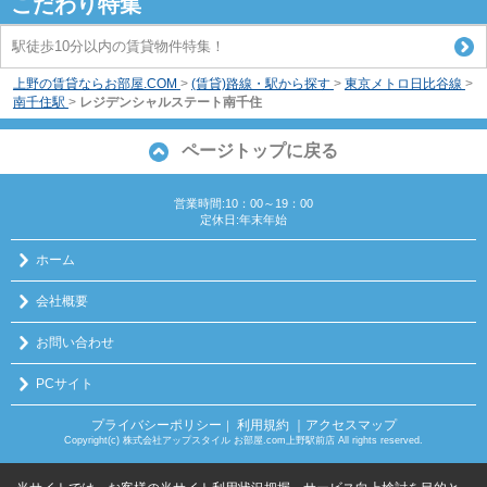
こだわり特集
駅徒歩10分以内の賃貸物件特集！
上野の賃貸ならお部屋.COM
>
(賃貸)路線・駅から探す
>
東京メトロ日比谷線
>
南千住駅
>
レジデンシャルステート南千住
ページトップに戻る
営業時間:10：00～19：00
定休日:年末年始
ホーム
会社概要
お問い合わせ
PCサイト
プライバシーポリシー
利用規約
｜アクセスマップ
｜
Copyright(c) 株式会社アップスタイル お部屋.com上野駅前店 All rights reserved.