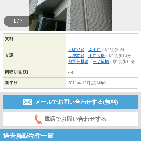
1 / 7
賃料
-
日比谷線
「
南千住
」駅 徒歩6分
交通
京成本線
「
千住大橋
」駅 徒歩10分
都電荒川線
「
三ノ輪橋
」駅 徒歩11分
間取り(面積)
-(-)
築年月
2011年 12月(築14年)
メールでお問い合わせする(無料)
電話でお問い合わせする
過去掲載物件一覧