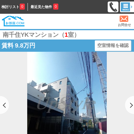
0
0
検討リスト
最近見た物件
お問合せ
南千住YKマンション（
1
室）
賃料
9.8万円
空室情報を確認