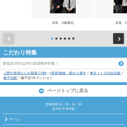
店長 川崎貴志
店長 
前
こだわり特集
駅徒歩10分以内の賃貸物件特集！
上野の賃貸ならお部屋.COM
>
(賃貸)路線・駅から探す
>
東京メトロ日比谷線
>
南千住駅
>
南千住YKマンション
ページトップに戻る
営業時間:10：00～19：00
定休日:年末年始
ホーム