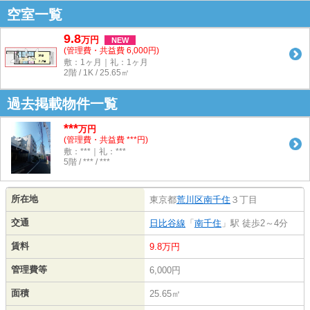
空室一覧
9.8
万
円
NEW
(管理費・共益費 6,000円)
敷：1ヶ月｜礼：1ヶ月
2階 / 1K / 25.65㎡
過去掲載物件一覧
***
万円
(管理費・共益費 ***円)
敷：***｜礼：***
5階 / *** / ***
所在地
東京都
荒川区
南千住
３丁目
交通
日比谷線
「
南千住
」駅 徒歩2～4分
賃料
9.8万円
管理費等
6,000円
面積
25.65㎡