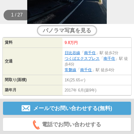
1 / 27
パノラマ写真を見る
賃料
9.8万円
日比谷線
「
南千住
」駅 徒歩2分
つくばエクスプレス
「
南千住
」駅 徒
交通
歩4分
常磐線
「
南千住
」駅 徒歩4分
間取り(面積)
1K(25.65㎡)
築年月
2017年 6月(築9年)
メールでお問い合わせする(無料)
電話でお問い合わせする