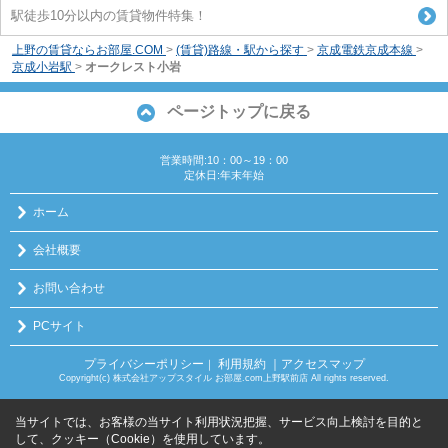
駅徒歩10分以内の賃貸物件特集！
上野の賃貸ならお部屋.COM
>
(賃貸)路線・駅から探す
>
京成電鉄京成本線
>
京成小岩駅
>
オークレスト小岩
ページトップに戻る
営業時間:10：00～19：00
定休日:年末年始
ホーム
会社概要
お問い合わせ
PCサイト
プライバシーポリシー
利用規約
｜アクセスマップ
｜
Copyright(c) 株式会社アップスタイル お部屋.com上野駅前店 All rights reserved.
当サイトでは、お客様の当サイト利用状況把握、サービス向上検討を目的と
して、クッキー（Cookie）を使用しています。