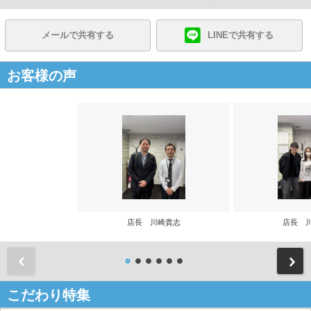
メールで共有する
LINEで共有する
お客様の声
店長 川崎貴志
店長 
前
こだわり特集