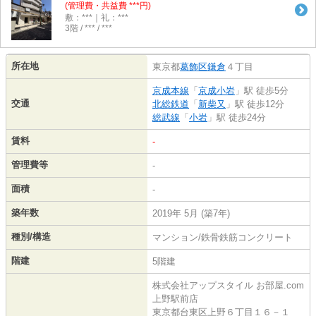
(管理費・共益費 ***円)
敷：***｜礼：***
3階 / *** / ***
所在地
東京都
葛飾区
鎌倉
４丁目
京成本線
「
京成小岩
」駅 徒歩5分
交通
北総鉄道
「
新柴又
」駅 徒歩12分
総武線
「
小岩
」駅 徒歩24分
賃料
-
管理費等
-
面積
-
築年数
2019年 5月 (築7年)
種別/構造
マンション/鉄骨鉄筋コンクリート
階建
5階建
株式会社アップスタイル お部屋.com
上野駅前店
東京都台東区上野６丁目１６－１