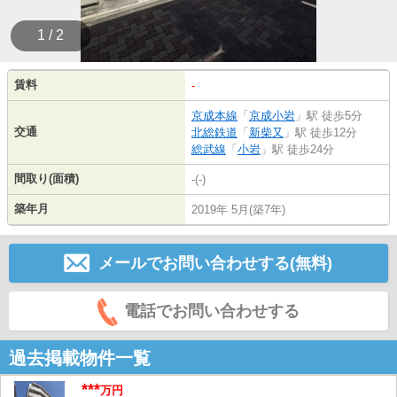
1 / 2
賃料
-
京成本線
「
京成小岩
」駅 徒歩5分
交通
北総鉄道
「
新柴又
」駅 徒歩12分
総武線
「
小岩
」駅 徒歩24分
間取り(面積)
-(-)
築年月
2019年 5月(築7年)
メールでお問い合わせする(無料)
電話でお問い合わせする
過去掲載物件一覧
***
万円