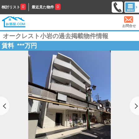
0
0
検討リスト
最近見た物件
お問合せ
オークレスト小岩の過去掲載物件情報
賃料
***
万円