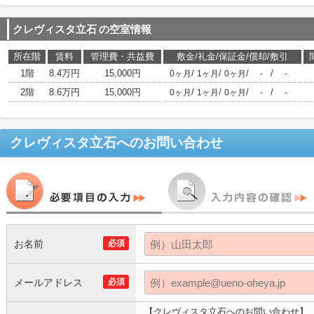
クレヴィスタ立石
の空室情報
所在階
賃料
管理費・共益費
敷金/礼金/保証金/償却/敷引
1階
8.4万円
15,000円
/
/
/
/
0ヶ月
1ヶ月
0ヶ月
-
-
2階
8.6万円
15,000円
/
/
/
/
0ヶ月
1ヶ月
0ヶ月
-
-
クレヴィスタ立石
へのお問い合わせ
お名前
必須
メールアドレス
必須
【クレヴィスタ立石へのお問い合わせ】