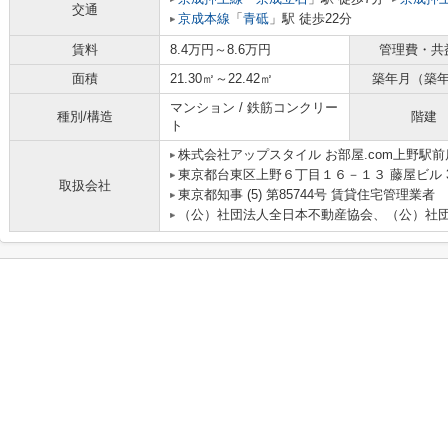
交通
京成本線
「
青砥
」駅 徒歩22分
賃料
8.4万円～8.6万円
管理費・共
面積
21.30㎡～22.42㎡
築年月（築
マンション / 鉄筋コンクリー
種別/構造
階建
ト
株式会社アップスタイル お部屋.com上野駅前
東京都台東区上野６丁目１６－１３ 藤屋ビル 
取扱会社
東京都知事 (5) 第85744号 賃貸住宅管理業者
（公）社団法人全日本不動産協会、（公）社