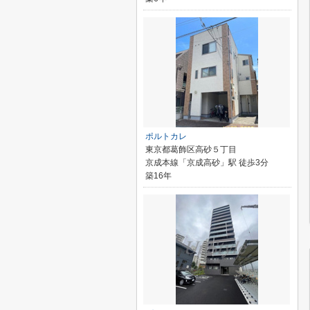
ポルトカレ
東京都葛飾区高砂５丁目
京成本線「京成高砂」駅 徒歩3分
築16年