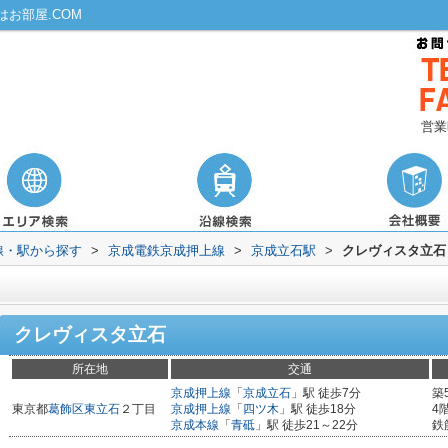
お部屋.COM
営業
路線・駅から探す
>
京成電鉄京成押上線
>
京成立石駅
>
クレヴィスタ立石
クレヴィスタ立石
所在地
交通
京成押上線
「
京成立石
」駅 徒歩7分
築
東京都
葛飾区
東立石
２丁目
京成押上線
「
四ツ木
」駅 徒歩18分
4
京成本線
「
青砥
」駅 徒歩21～22分
鉄