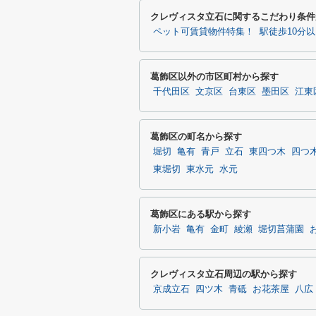
クレヴィスタ立石に関するこだわり条件
ペット可賃貸物件特集！
駅徒歩10分
葛飾区以外の市区町村から探す
千代田区
文京区
台東区
墨田区
江東
葛飾区の町名から探す
堀切
亀有
青戸
立石
東四つ木
四つ
東堀切
東水元
水元
葛飾区にある駅から探す
新小岩
亀有
金町
綾瀬
堀切菖蒲園
クレヴィスタ立石周辺の駅から探す
京成立石
四ツ木
青砥
お花茶屋
八広