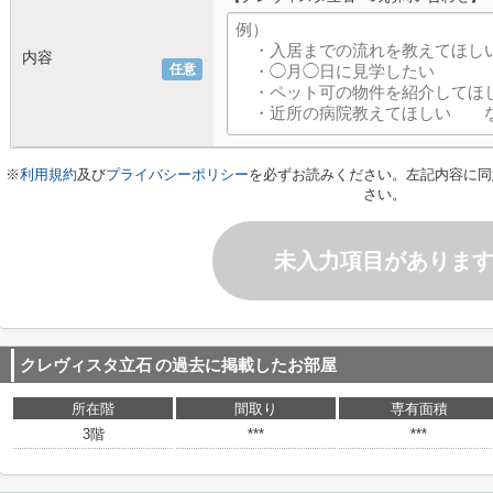
内容
任意
※
利用規約
及び
プライバシーポリシー
を必ずお読みください。左記内容に同
さい。
未入力項目がありま
クレヴィスタ立石
の過去に掲載したお部屋
所在階
間取り
専有面積
3階
***
***