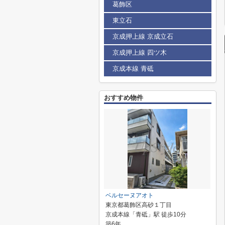
葛飾区
東立石
京成押上線 京成立石
京成押上線 四ツ木
京成本線 青砥
おすすめ物件
ベルセーヌアオト
東京都葛飾区高砂１丁目
京成本線「青砥」駅 徒歩10分
築6年