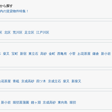
から探す
以内の賃貸物件特集！
区
北区
荒川区
足立区
江戸川区
木
柴又
宝町
新宿
東立石
高砂
金町
西亀有
小菅
お花茶屋
鎌倉
新小岩
お花茶屋
青砥
京成高砂
四ツ木
京成立石
柴又
新柴又
新小岩
堀切菖蒲園
鐘ヶ淵
京成高砂
東向島
堀切