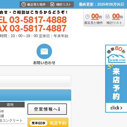
最終更新：2026年08月06日
00
00
件
件
最近見た物件
検討リスト
時間：10：00～19：00
定休日：年末年始
建物
空室情報へ
5年
階建
筋コンクリート