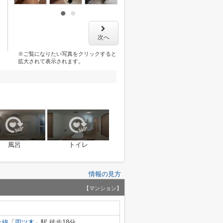
次へ
※ご覧になりたい写真をクリックすると
拡大されて表示されます。
風呂
トイレ
情報の見方
【マンション】
上線
「
四ツ木
」駅 徒歩18分