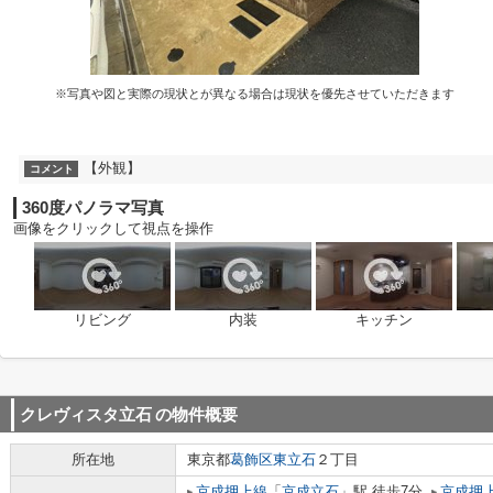
※写真や図と実際の現状とが異なる場合は現状を優先させていただきます
【外観】
コメント
360度パノラマ写真
画像をクリックして視点を操作
リビング
内装
キッチン
クレヴィスタ立石
の物件概要
所在地
東京都
葛飾区
東立石
２丁目
京成押上線
「
京成立石
」駅 徒歩7分
京成押