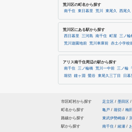
荒川区の町名から探す
南千住
東日暮里
荒川
東尾久
西尾久
荒川区にある駅から探す
西日暮里
三河島
南千住
町屋
三ノ輪
荒川遊園地前
荒川車庫前
赤土小学校
アリス南千住周辺の駅から探す
南千住
三ノ輪橋
荒川一中前
三ノ輪
堀切
鐘ヶ淵
鶯谷
東尾久三丁目
日暮
市区町村から探す
足立区
/
墨田区
/
町名から探す
亀戸
/
堀切
/
梅
路線から探す
東武伊勢崎線
/
駅から探す
南千住
/
綾瀬
/