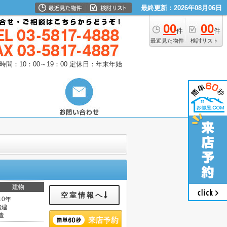
最終更新：2026年08月06日
00
00
件
件
最近見た物件
検討リスト
時間：10：00～19：00
定休日：年末年始
建物
空室情報へ
10年
階建
造