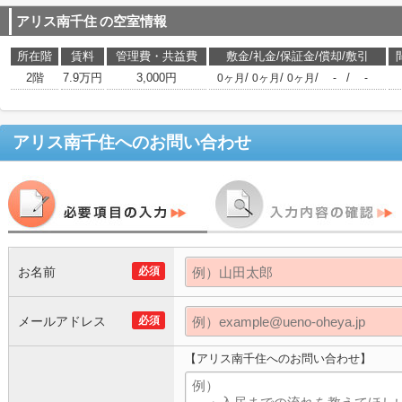
アリス南千住
の空室情報
所在階
賃料
管理費・共益費
敷金/礼金/保証金/償却/敷引
2階
7.9万円
3,000円
/
/
/
/
0ヶ月
0ヶ月
0ヶ月
-
-
アリス南千住
へのお問い合わせ
お名前
必須
メールアドレス
必須
【アリス南千住へのお問い合わせ】