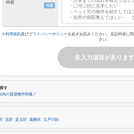
内容
任意
※
利用規約
及び
プライバシーポリシー
を必ずお読みください。左記内容に同
さい。
未入力項目がありま
探す
分以内の賃貸物件特集！
区
北区
足立区
葛飾区
江戸川区