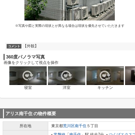
※写真や図と実際の現状とが異なる場合は現状を優先させていただきます
【外観】
コメント
360度パノラマ写真
画像をクリックして視点を操作
寝室
洋室
キッチン
アリス南千住
の物件概要
所在地
東京都
荒川区
南千住
５丁目
常磐線
「
南千住
」駅 徒歩7分
つくばエクス