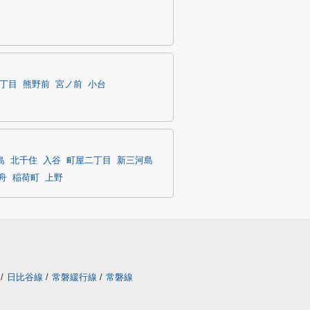
丁目
熊野前
宮ノ前
小台
島
北千住
入谷
町屋二丁目
新三河島
舟
稲荷町
上野
/
日比谷線
/
常磐緩行線
/
常磐線