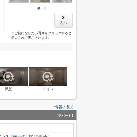
次へ
※ご覧になりたい写真をクリックすると
拡大されて表示されます。
風呂
トイレ
情報の見方
【アパート】
プレス
「
南千住
」駅 徒歩7分