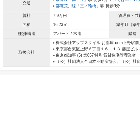
交通
都電荒川線
「
三ノ輪橋
」駅 徒歩9分
賃料
7.9万円
管理費・共
面積
16.23㎡
築年月（築
種別/構造
アパート / 木造
階建
株式会社アップスタイル お部屋.com上野駅前
東京都台東区上野６丁目１６－１３ 藤屋ビル 
取扱会社
東京都知事 (5) 第85744号 賃貸住宅管理業者
（公）社団法人全日本不動産協会、（公）社