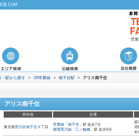
屋.COM
営業
路線・駅から探す
>
JR常磐線
>
南千住駅
>
アリス南千住
アリス南千住
所在地
交通
築
常磐線
「
南千住
」駅 徒歩7分
東京都
荒川区
南千住
５丁目
3
都電荒川線
「
三ノ輪橋
」駅 徒歩9分
木