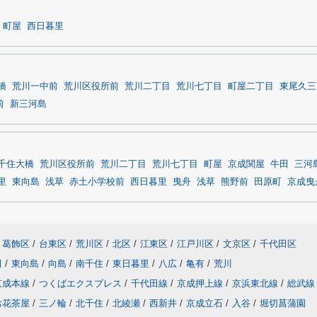
町屋
西日暮里
橋
荒川一中前
荒川区役所前
荒川二丁目
荒川七丁目
町屋二丁目
東尾久三
前
新三河島
千住大橋
荒川区役所前
荒川二丁目
荒川七丁目
町屋
京成関屋
牛田
三河
里
東向島
浅草
赤土小学校前
西日暮里
曳舟
浅草
熊野前
田原町
京成曳
葛飾区
/
台東区
/
荒川区
/
北区
/
江東区
/
江戸川区
/
文京区
/
千代田区
田
/
東向島
/
向島
/
南千住
/
東日暮里
/
八広
/
亀有
/
荒川
京成本線
/
つくばエクスプレス
/
千代田線
/
京成押上線
/
京浜東北線
/
総武線
お花茶屋
/
三ノ輪
/
北千住
/
北綾瀬
/
西新井
/
京成立石
/
入谷
/
堀切菖蒲園