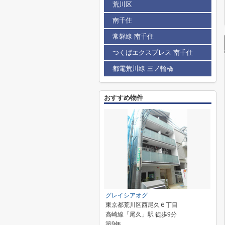
荒川区
南千住
常磐線 南千住
つくばエクスプレス 南千住
都電荒川線 三ノ輪橋
おすすめ物件
グレイシアオグ
東京都荒川区西尾久６丁目
高崎線「尾久」駅 徒歩9分
築9年