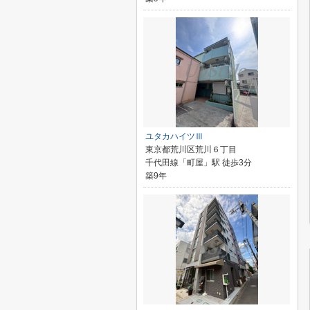
ユタカハイツⅢ
東京都荒川区荒川６丁目
千代田線「町屋」駅 徒歩3分
築9年