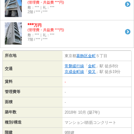
(管理費・共益費 ***円)
敷：***｜礼：***
2階 / *** / ***
***
万円
(管理費・共益費 ***円)
敷：***｜礼：***
7階 / *** / ***
所在地
東京都
葛飾区
金町
５丁目
常磐緩行線
「
金町
」駅 徒歩8分
交通
京成金町線
「
柴又
」駅 徒歩19分
賃料
-
管理費等
-
面積
-
築年数
2018年 10月 (築7年)
種別/構造
マンション/鉄筋コンクリート
階建
9階建