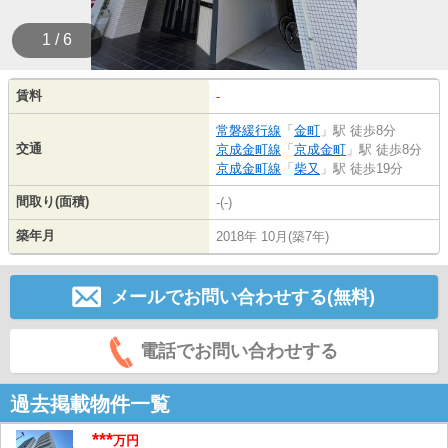
1 / 6
賃料
-
常磐緩行線
「
金町
」駅 徒歩8分
交通
京成金町線
「
京成金町
」駅 徒歩8分
京成金町線
「
柴又
」駅 徒歩19分
間取り(面積)
-(-)
築年月
2018年 10月(築7年)
メールでお問い合わせする(無料)
電話でお問い合わせする
過去掲載物件一覧
***
万円