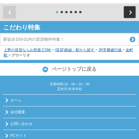
前
こだわり特集
駅徒歩10分以内の賃貸物件特集！
上野の賃貸ならお部屋.COM
>
(賃貸)路線・駅から探す
>
JR常磐緩行線
>
金町
駅
>
グローリオ
ページトップに戻る
営業時間:10：00～19：00
定休日:年末年始
ホーム
会社概要
お問い合わせ
PCサイト