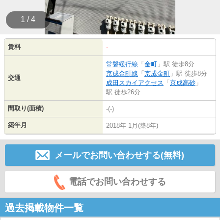
1 / 4
賃料
-
常磐緩行線
「
金町
」駅 徒歩8分
京成金町線
「
京成金町
」駅 徒歩8分
交通
成田スカイアクセス
「
京成高砂
」
駅 徒歩26分
間取り(面積)
-(-)
築年月
2018年 1月(築8年)
メールでお問い合わせする(無料)
電話でお問い合わせする
過去掲載物件一覧