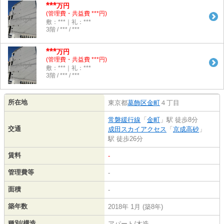
***
万円
(管理費・共益費 ***円)
敷：***｜礼：***
3階 / *** / ***
***
万円
(管理費・共益費 ***円)
敷：***｜礼：***
3階 / *** / ***
所在地
東京都
葛飾区
金町
４丁目
常磐緩行線
「
金町
」駅 徒歩8分
交通
成田スカイアクセス
「
京成高砂
」
駅 徒歩26分
賃料
-
管理費等
-
面積
-
築年数
2018年 1月 (築8年)
種別/構造
アパート/木造