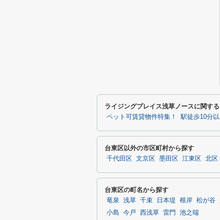
ライジングプレイス浅草ノースに関する
ペット可賃貸物件特集！
駅徒歩10分
台東区以外の市区町村から探す
千代田区
文京区
墨田区
江東区
北区
台東区の町名から探す
竜泉
浅草
千束
日本堤
根岸
松が谷
小島
今戸
西浅草
雷門
池之端