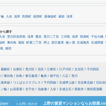
ノ輪
入谷
浅草
田原町
稲荷町
新御徒町
蔵前
浅草
から探す
入谷
荒川区役所前
浅草
鶯谷
荒川二丁目
三河島
浅草
田原町
千住大橋
徒町
東向島
蔵前
町屋二丁目
押上
西日暮里
鐘ヶ淵
京成曳舟
京成関屋
湯島
堀切
葛飾区
/
台東区
/
荒川区
/
北区
/
江東区
/
江戸川区
/
文京区
/
千代田区
田
/
東向島
/
向島
/
東日暮里
/
亀有
/
南千住
/
八広
/
荒川
京成本線
/
つくばエクスプレス
/
千代田線
/
京成押上線
/
京浜東北線
/
日比谷
三ノ輪
/
お花茶屋
/
北千住
/
北綾瀬
/
入谷
/
京成立石
/
西新井
/
堀切菖蒲園
上野の賃貸マンションならお部屋.c
貸物件
お問い合わせ