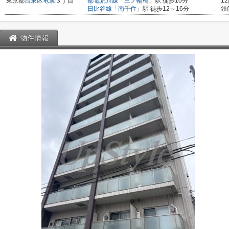
東京都
台東区
竜泉
３丁目
都電荒川線
「
三ノ輪橋
」駅 徒歩10分
1
日比谷線
「
南千住
」駅 徒歩12～16分
鉄
物件情報