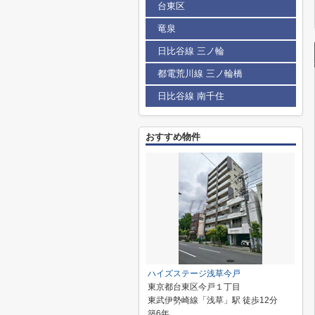
台東区
竜泉
日比谷線 三ノ輪
都電荒川線 三ノ輪橋
日比谷線 南千住
おすすめ物件
ハイズステージ浅草今戸
東京都台東区今戸１丁目
東武伊勢崎線「浅草」駅 徒歩12分
築6年