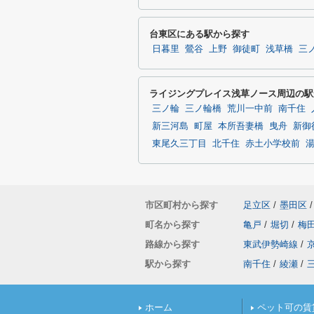
台東区にある駅から探す
日暮里
鶯谷
上野
御徒町
浅草橋
三
ライジングプレイス浅草ノース周辺の駅
三ノ輪
三ノ輪橋
荒川一中前
南千住
新三河島
町屋
本所吾妻橋
曳舟
新御
東尾久三丁目
北千住
赤土小学校前
市区町村から探す
足立区
/
墨田区
/
町名から探す
亀戸
/
堀切
/
梅
路線から探す
東武伊勢崎線
/
駅から探す
南千住
/
綾瀬
/
ホーム
ペット可の賃