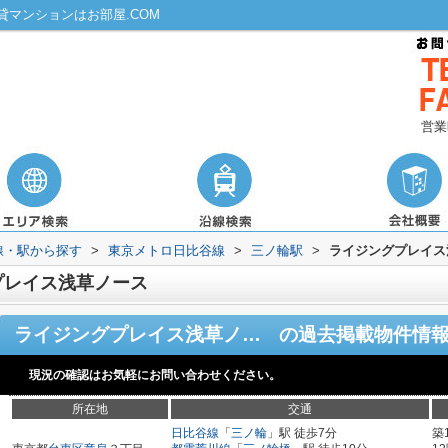
マンションはお部屋.COM
営業
路線・駅から探す
>
東京メトロ日比谷線
>
三ノ輪駅
>
ライジングプレイス
プレイス浅草ノース
ライジングプレイス浅草ノース
の過去掲載物件情
現況の確認はお気軽にお問い合わせください。
所在地
交通
日比谷線
「
三ノ輪
」駅 徒歩7分
築