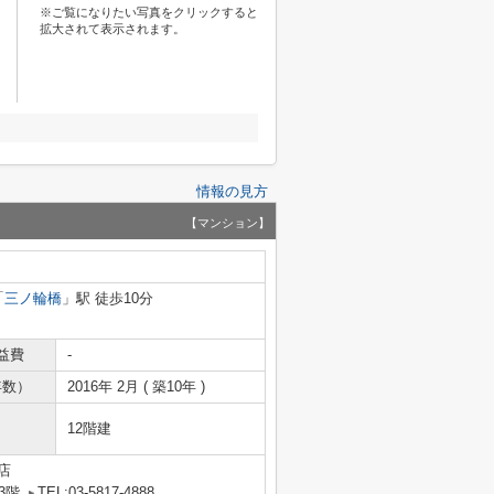
※ご覧になりたい写真をクリックすると
拡大されて表示されます。
情報の見方
【マンション】
「
三ノ輪橋
」駅 徒歩10分
益費
-
年数）
2016年 2月 ( 築10年 )
12階建
店
3階
TEL:03-5817-4888