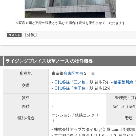
※写真や図と実際の現状とが異なる場合は現状を優先させていただきます
【外観】
コメント
ライジングプレイス浅草ノース
の物件概要
所在地
東京都
台東区
竜泉
３丁目
日比谷線
「
三ノ輪
」駅 徒歩7分
都電荒川線
交通
日比谷線
「
南千住
」駅 徒歩12分
賃料
-
管理費・共
面積
-
築年月（築
マンション / 鉄筋コンクリー
種別/構造
階建
ト
株式会社アップスタイル お部屋.com上野駅前
東京都台東区上野６丁目１６－１３ 藤屋ビル 