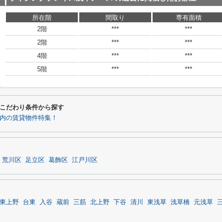
所在階
間取り
専有面積
2階
***
***
2階
***
***
4階
***
***
5階
***
***
こだわり条件から探す
以内の賃貸物件特集！
荒川区
足立区
葛飾区
江戸川区
東上野
台東
入谷
蔵前
三筋
北上野
下谷
清川
東浅草
浅草橋
元浅草