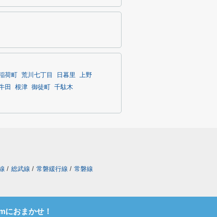
稲荷町
荒川七丁目
日暮里
上野
牛田
根津
御徒町
千駄木
線
/
総武線
/
常磐緩行線
/
常磐線
omにおまかせ！