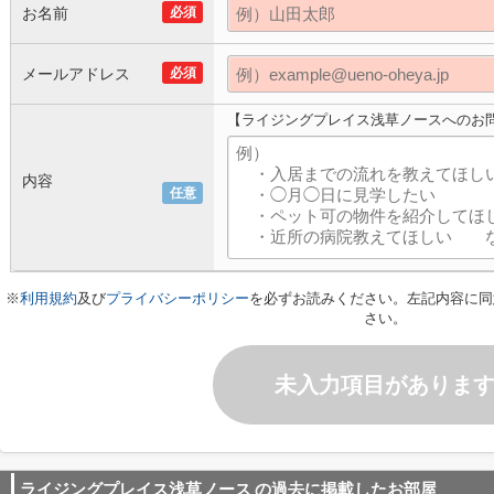
お名前
必須
メールアドレス
必須
【ライジングプレイス浅草ノースへのお
内容
任意
※
利用規約
及び
プライバシーポリシー
を必ずお読みください。左記内容に同
さい。
未入力項目がありま
ライジングプレイス浅草ノース
の過去に掲載したお部屋