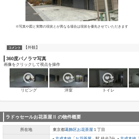
※写真や図と実際の現状とが異なる場合は現状を優先させていただきます
【外観】
コメント
360度パノラマ写真
画像をクリックして視点を操作
リビング
洋室
トイレ
ラドゥセールお花茶屋Ⅱ
の物件概要
所在地
東京都
葛飾区
お花茶屋
１丁目
京成本線
「
お花茶屋
」駅 徒歩7分
京成本線