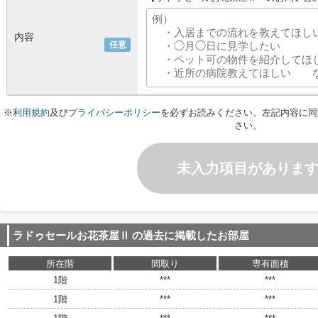
内容
任意
※
利用規約
及び
プライバシーポリシー
を必ずお読みください。左記内容に同
さい。
未入力項目がありま
ラドゥセールお花茶屋Ⅱ
の過去に掲載したお部屋
所在階
間取り
専有面積
1階
***
***
1階
***
***