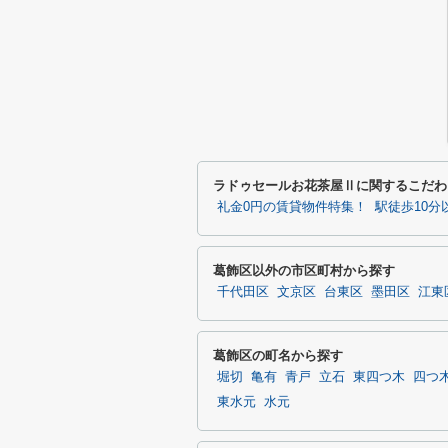
ラドゥセールお花茶屋Ⅱに関するこだわ
礼金0円の賃貸物件特集！
駅徒歩10
葛飾区以外の市区町村から探す
千代田区
文京区
台東区
墨田区
江東
葛飾区の町名から探す
堀切
亀有
青戸
立石
東四つ木
四つ
東水元
水元