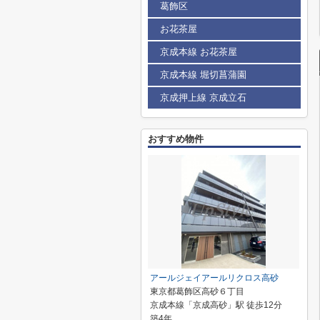
葛飾区
お花茶屋
京成本線 お花茶屋
京成本線 堀切菖蒲園
京成押上線 京成立石
おすすめ物件
アールジェイアールリクロス高砂
東京都葛飾区高砂６丁目
京成本線「京成高砂」駅 徒歩12分
築4年