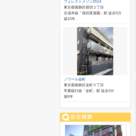
フォレストメゾン5514
東京都葛飾区堀切２丁目
京成本線「堀切菖蒲園」駅 徒歩5分
築10年
ノワール金町
東京都葛飾区金町５丁目
常磐緩行線「金町」駅 徒歩3分
築6年