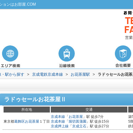
ョンはお部屋.COM
営業
路線・駅から探す
>
京成電鉄京成本線
>
お花茶屋駅
>
ラドゥセールお花茶
ラドゥセールお花茶屋Ⅱ
所在地
交通
京成本線
「
お花茶屋
」駅 徒歩7分
築
東京都
葛飾区
お花茶屋
１丁目
京成本線
「
堀切菖蒲園
」駅 徒歩15分
5
京成押上線
「
京成立石
」駅 徒歩27分
鉄