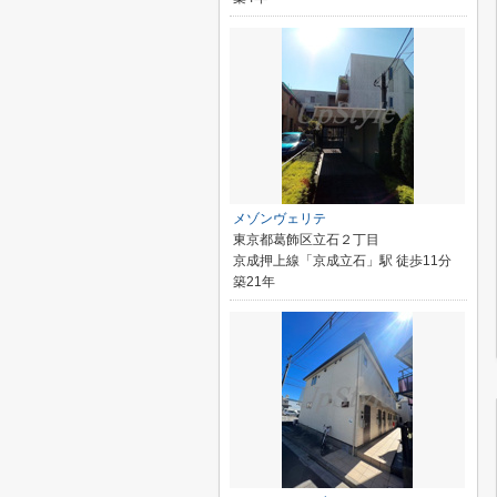
メゾンヴェリテ
東京都葛飾区立石２丁目
京成押上線「京成立石」駅 徒歩11分
築21年