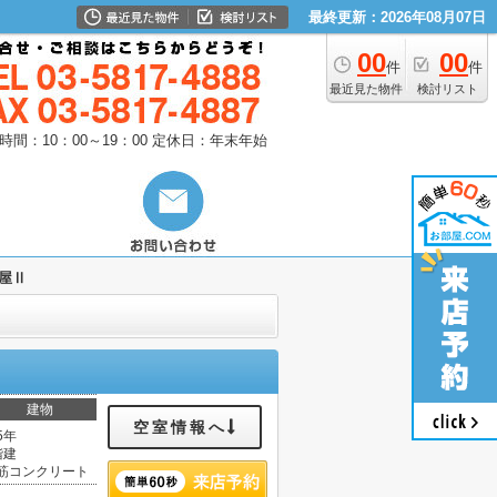
最終更新：2026年08月07日
00
00
件
件
最近見た物件
検討リスト
時間：10：00～19：00
定休日：年末年始
屋Ⅱ
建物
空室情報へ
5年
階建
筋コンクリート