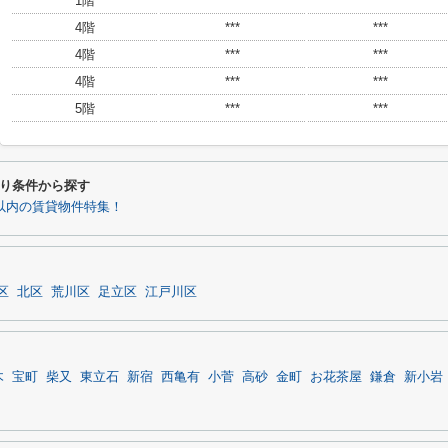
1階
***
***
4階
***
***
4階
***
***
4階
***
***
5階
***
***
り条件から探す
分以内の賃貸物件特集！
区
北区
荒川区
足立区
江戸川区
木
宝町
柴又
東立石
新宿
西亀有
小菅
高砂
金町
お花茶屋
鎌倉
新小岩