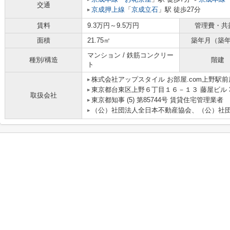
交通
京成押上線
「
京成立石
」駅 徒歩27分
賃料
9.3万円～9.5万円
管理費・共
面積
21.75㎡
築年月（築
マンション / 鉄筋コンクリー
種別/構造
階建
ト
株式会社アップスタイル お部屋.com上野駅前
東京都台東区上野６丁目１６－１３ 藤屋ビル 
取扱会社
東京都知事 (5) 第85744号 賃貸住宅管理業者
（公）社団法人全日本不動産協会、（公）社