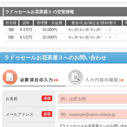
ラドゥセールお花茶屋Ⅱ
の空室情報
所在階
賃料
管理費・共益費
敷金/礼金/保証金/償却/敷引
3階
9.3万円
10,000円
/
/
/
/
0ヶ月
0ヶ月
0ヶ月
-
-
5階
9.5万円
10,000円
/
/
/
/
0ヶ月
0ヶ月
0ヶ月
-
-
ラドゥセールお花茶屋Ⅱ
へのお問い合わせ
お名前
必須
メールアドレス
必須
【ラドゥセールお花茶屋Ⅱへのお問い合