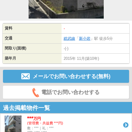
賃料
-
交通
総武線
「
新小岩
」駅 徒歩5分
間取り(面積)
-(-)
築年月
2015年 11月(築10年)
メールでお問い合わせする(無料)
電話でお問い合わせする
過去掲載物件一覧
***
万円
(管理費・共益費 ***円)
敷：***｜礼：***