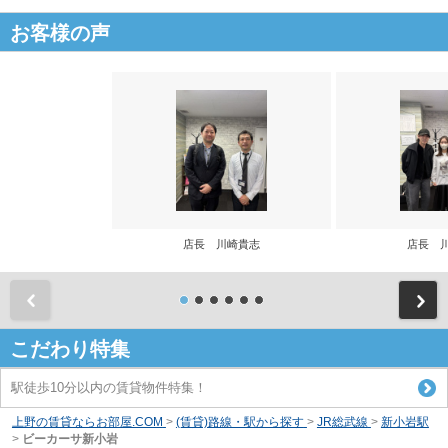
お客様の声
店長 川崎貴志
店長 
前
こだわり特集
駅徒歩10分以内の賃貸物件特集！
上野の賃貸ならお部屋.COM
>
(賃貸)路線・駅から探す
>
JR総武線
>
新小岩駅
>
ビーカーサ新小岩