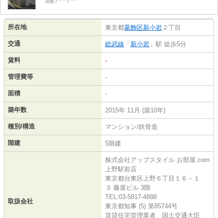
3階 / *** / ***
所在地
東京都
葛飾区
新小岩
２丁目
交通
総武線
「
新小岩
」駅 徒歩5分
賃料
-
管理費等
-
面積
-
築年数
2015年 11月 (築10年)
種別/構造
マンション/鉄骨造
階建
5階建
株式会社アップスタイル お部屋.com
上野駅前店
東京都台東区上野６丁目１６－１
３ 藤屋ビル 3階
TEL:03-5817-4888
取扱会社
東京都知事 (5) 第85744号
賃貸住宅管理業者 国土交通大臣