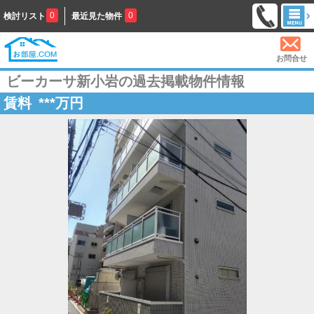
0
0
検討リスト
最近見た物件
お問合せ
ビーカーサ新小岩の過去掲載物件情報
賃料
***
万円