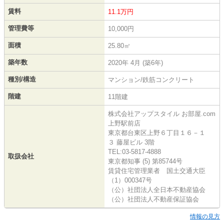
賃料
11.1万円
管理費等
10,000円
面積
25.80㎡
築年数
2020年 4月 (築6年)
種別/構造
マンション/鉄筋コンクリート
階建
11階建
株式会社アップスタイル お部屋.com
上野駅前店
東京都台東区上野６丁目１６－１
３ 藤屋ビル 3階
TEL:03-5817-4888
取扱会社
東京都知事 (5) 第85744号
賃貸住宅管理業者 国土交通大臣
（1）000347号
（公）社団法人全日本不動産協会
（公）社団法人不動産保証協会
情報の見方