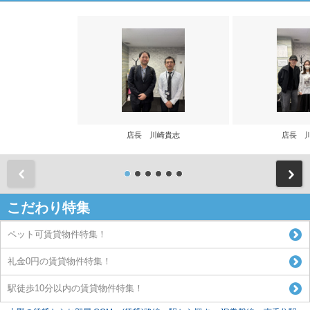
店長 川崎貴志
店長 
前
こだわり特集
ペット可賃貸物件特集！
礼金0円の賃貸物件特集！
駅徒歩10分以内の賃貸物件特集！