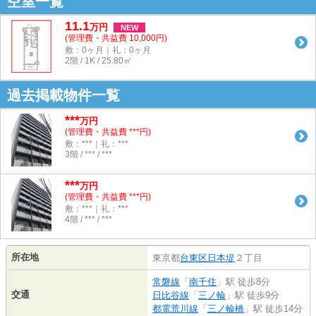
空室一覧
11.1
万
円
NEW
(管理費・共益費 10,000円)
敷：0ヶ月｜礼：0ヶ月
2階 / 1K / 25.80㎡
過去掲載物件一覧
***
万円
(管理費・共益費 ***円)
敷：***｜礼：***
3階 / *** / ***
***
万円
(管理費・共益費 ***円)
敷：***｜礼：***
4階 / *** / ***
所在地
東京都
台東区
日本堤
２丁目
常磐線
「
南千住
」駅 徒歩8分
交通
日比谷線
「
三ノ輪
」駅 徒歩9分
都電荒川線
「
三ノ輪橋
」駅 徒歩14分