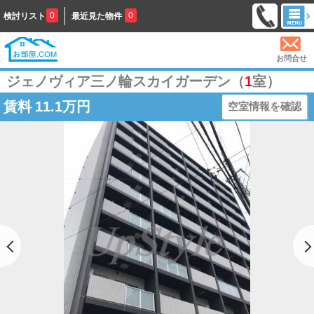
0
0
検討リスト
最近見た物件
お問合せ
ジェノヴィア三ノ輪スカイガーデン（
1
室）
賃料
11.1万円
空室情報を確認