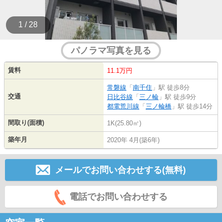
1 / 28
パノラマ写真を見る
賃料
11.1万円
常磐線
「
南千住
」駅 徒歩8分
交通
日比谷線
「
三ノ輪
」駅 徒歩9分
都電荒川線
「
三ノ輪橋
」駅 徒歩14分
間取り(面積)
1K(25.80㎡)
築年月
2020年 4月(築6年)
メールでお問い合わせする(無料)
電話でお問い合わせする