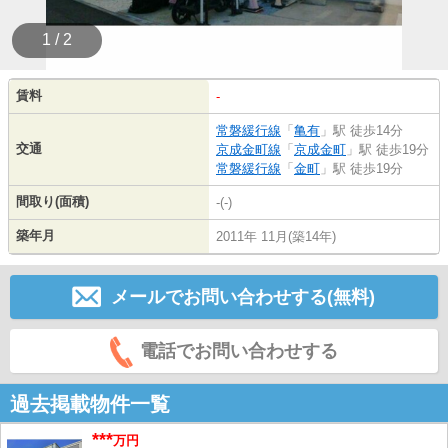
1 / 2
賃料
-
常磐緩行線
「
亀有
」駅 徒歩14分
交通
京成金町線
「
京成金町
」駅 徒歩19分
常磐緩行線
「
金町
」駅 徒歩19分
間取り(面積)
-(-)
築年月
2011年 11月(築14年)
メールでお問い合わせする(無料)
電話でお問い合わせする
過去掲載物件一覧
***
万円