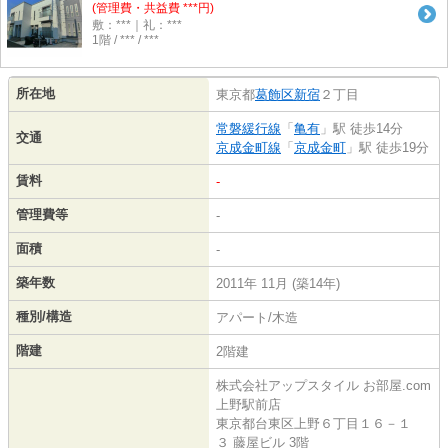
(管理費・共益費 ***円)
敷：***｜礼：***
1階 / *** / ***
所在地
東京都
葛飾区
新宿
２丁目
常磐緩行線
「
亀有
」駅 徒歩14分
交通
京成金町線
「
京成金町
」駅 徒歩19分
賃料
-
管理費等
-
面積
-
築年数
2011年 11月 (築14年)
種別/構造
アパート/木造
階建
2階建
株式会社アップスタイル お部屋.com
上野駅前店
東京都台東区上野６丁目１６－１
３ 藤屋ビル 3階