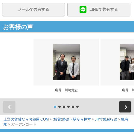
メールで共有する
LINEで共有する
お客様の声
店長 川崎貴志
店長 
前
上野の賃貸ならお部屋.COM
>
(賃貸)路線・駅から探す
>
JR常磐緩行線
>
亀有
駅
>
ガーデンコート