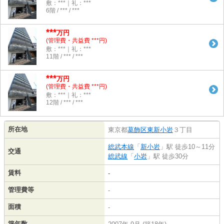
敷：***｜礼：***
6階 / *** / ***
***
万円
(管理費・共益費 ***円)
敷：***｜礼：***
11階 / *** / ***
***
万円
(管理費・共益費 ***円)
敷：***｜礼：***
12階 / *** / ***
所在地
東京都
葛飾区
東新小岩
３丁目
総武本線
「
新小岩
」駅 徒歩10～11分
交通
総武線
「
小岩
」駅 徒歩30分
賃料
-
管理費等
-
面積
-
築年数