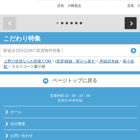
店長 川崎貴志
店長 
前
こだわり特集
駅徒歩10分以内の賃貸物件特集！
上野の賃貸ならお部屋.COM
>
(賃貸)路線・駅から探す
>
JR総武本線
>
新小岩
駅
>
スカイコート新小岩
ページトップに戻る
営業時間:10：00～19：00
定休日:年末年始
ホーム
会社概要
お問い合わせ