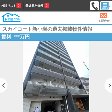
0
0
検討リスト
最近見た物件
お問合せ
スカイコート新小岩の過去掲載物件情報
賃料
***
万円