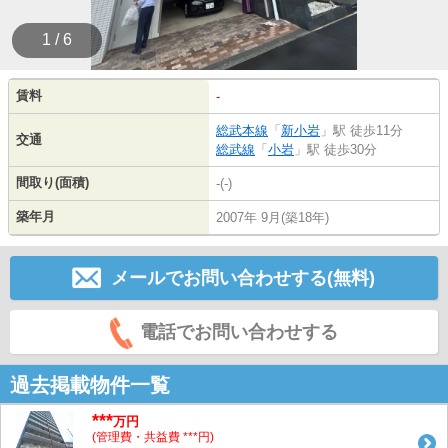
1 / 6
賃料
-
総武本線
「
新小岩
」駅 徒歩11分
交通
総武線
「
小岩
」駅 徒歩30分
間取り(面積)
-(-)
築年月
2007年 9月(築18年)
メールでお問い合わせする(無料)
電話でお問い合わせする
過去掲載物件一覧
***
万円
(管理費・共益費 ***円)